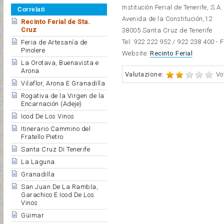
Institución Ferial de Tenerife, S.A.
Correlati
Avenida de la Constitución,12
Recinto Ferial de Sta.
Cruz
38005 Santa Cruz de Tenerife
Tel: 922 222 952 / 922 238 400 - 
Feria de Artesanía de
Pinolere
Website:
Recinto
Ferial
La Orotava, Buenavista e
Arona
Valutazione:
Vo
Vilaflor, Arona E Granadilla
Rogativa de la Virgen de la
Encarnación (Adeje)
Icod De Los Vinos
Itinerario Cammino del
Fratello Pietro
Santa Cruz Di Tenerife
La Laguna
Granadilla
San Juan De La Rambla,
Garachico E Icod De Los
Vinos
Güimar