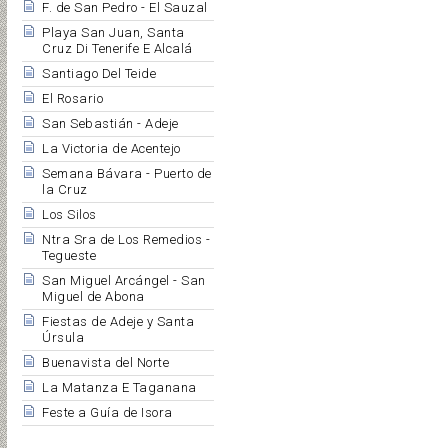
F. de San Pedro - El Sauzal
Playa San Juan, Santa
Cruz Di Tenerife E Alcalá
Santiago Del Teide
El Rosario
San Sebastián - Adeje
La Victoria de Acentejo
Semana Bávara - Puerto de
la Cruz
Los Silos
Ntra Sra de Los Remedios -
Tegueste
San Miguel Arcángel - San
Miguel de Abona
Fiestas de Adeje y Santa
Úrsula
Buenavista del Norte
La Matanza E Taganana
Feste a Guía de Isora