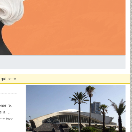
qui sotto.
nerife.
la. El
nte todo