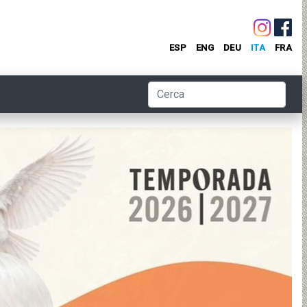
ESP
ENG
DEU
ITA
FRA