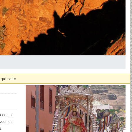
qui sotto.
a de Los
vecinos
as