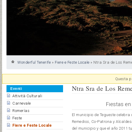
Wonderful Tenerife
»
Fiere e Feste Locale
»
Ntra Sra de Los Reme
Questa pa
Ntra Sra de Los Reme
Eventi
Attività Culturali
Fiestas en
Carnevale
Romerías
El municipio de Tegueste celebra
Feste
Remedios, Co-Patrona y Alcaldesa
Fiere e Feste Locale
del municipio y que el año 2011 t