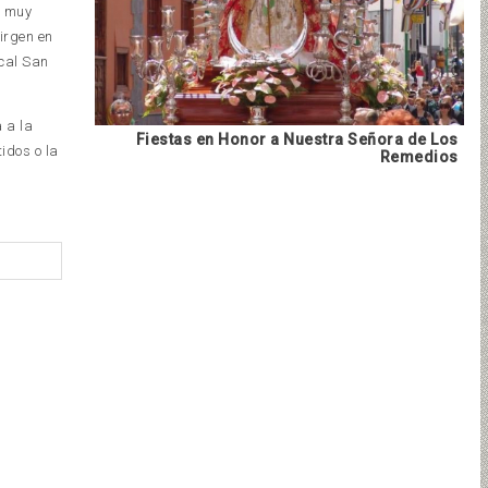
s muy
irgen en
ical San
 a la
Fiestas en Honor a Nuestra Señora de Los
idos o la
Remedios