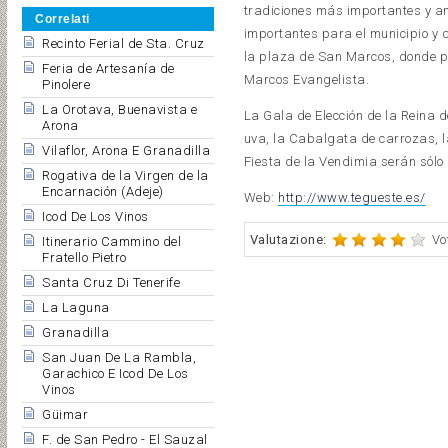
tradiciones más importantes y ant
Correlati
importantes para el municipio y 
Recinto Ferial de Sta. Cruz
la plaza de San Marcos, donde pa
Feria de Artesanía de
Marcos Evangelista.
Pinolere
La Orotava, Buenavista e
La Gala de Elección de la Reina 
Arona
uva, la Cabalgata de carrozas, l
Vilaflor, Arona E Granadilla
Fiesta de la Vendimia serán sólo 
Rogativa de la Virgen de la
Encarnación (Adeje)
Web:
http://www.tegueste.es/
Icod De Los Vinos
Valutazione:
Vo
Itinerario Cammino del
Fratello Pietro
Santa Cruz Di Tenerife
La Laguna
Granadilla
San Juan De La Rambla,
Garachico E Icod De Los
Vinos
Güimar
F. de San Pedro - El Sauzal