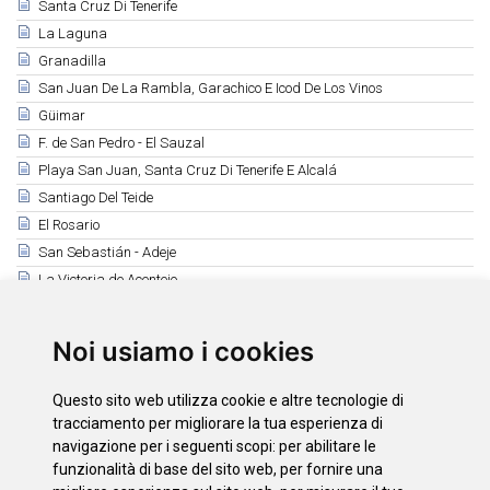
Santa Cruz Di Tenerife
La Laguna
Granadilla
San Juan De La Rambla, Garachico E Icod De Los Vinos
Güimar
F. de San Pedro - El Sauzal
Playa San Juan, Santa Cruz Di Tenerife E Alcalá
Santiago Del Teide
El Rosario
San Sebastián - Adeje
La Victoria de Acentejo
Semana Bávara - Puerto de la Cruz
Los Silos
Noi usiamo i cookies
Ntra Sra de Los Remedios - Tegueste
San Miguel Arcángel - San Miguel de Abona
Questo sito web utilizza cookie e altre tecnologie di
Fiestas de Adeje y Santa Úrsula
tracciamento per migliorare la tua esperienza di
Buenavista del Norte
navigazione per i seguenti scopi:
per abilitare le
funzionalità di base del sito web
,
per fornire una
La Matanza E Taganana