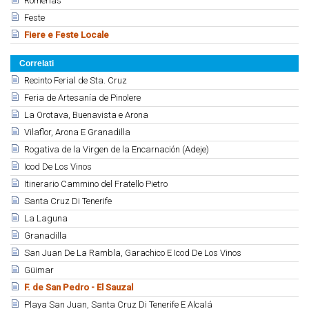
Romerías
Feste
Fiere e Feste Locale
Correlati
Recinto Ferial de Sta. Cruz
Feria de Artesanía de Pinolere
La Orotava, Buenavista e Arona
Vilaflor, Arona E Granadilla
Rogativa de la Virgen de la Encarnación (Adeje)
Icod De Los Vinos
Itinerario Cammino del Fratello Pietro
Santa Cruz Di Tenerife
La Laguna
Granadilla
San Juan De La Rambla, Garachico E Icod De Los Vinos
Güimar
F. de San Pedro - El Sauzal
Playa San Juan, Santa Cruz Di Tenerife E Alcalá