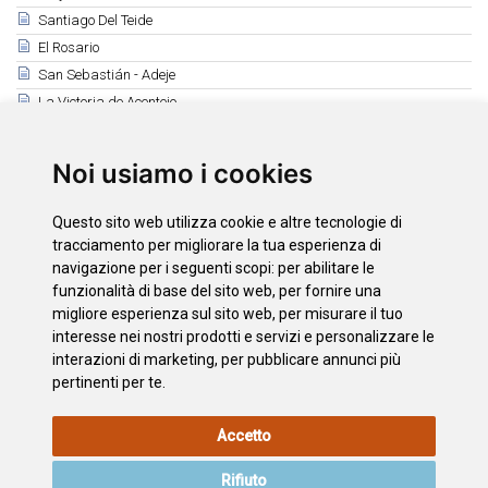
Santiago Del Teide
El Rosario
San Sebastián - Adeje
La Victoria de Acentejo
Semana Bávara - Puerto de la Cruz
Los Silos
Noi usiamo i cookies
Ntra Sra de Los Remedios - Tegueste
San Miguel Arcángel - San Miguel de Abona
Questo sito web utilizza cookie e altre tecnologie di
Fiestas de Adeje y Santa Úrsula
tracciamento per migliorare la tua esperienza di
Buenavista del Norte
navigazione per i seguenti scopi:
per abilitare le
funzionalità di base del sito web
,
per fornire una
La Matanza E Taganana
migliore esperienza sul sito web
,
per misurare il tuo
Feste a Guía de Isora
interesse nei nostri prodotti e servizi e personalizzare le
interazioni di marketing
,
per pubblicare annunci più
pertinenti per te
.
INFORMAZIONI
POLITICA
L'INFORMATIVA
MAPPA
Accetto
LEGALI
SUI
SULLA
DEL SITO
COOKIE
PRIVACY
Rifiuto