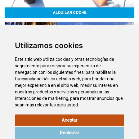
ALQUILAR COCHE
Utilizamos cookies
Este sitio web utiliza cookies y otras tecnologías de
seguimiento para mejorar su experiencia de
navegación con los siguientes fines:
para habilitar la
funcionalidad básica del sitio web
,
para brindar una
mejor experiencia en el sitio web
,
medir su interés en
nuestros productos y servicios y personalizar las
interacciones de marketing
,
para mostrar anuncios que
ACCESIBILIDAD
sean más relevantes para usted
.
Aceptar
AVISO LEGAL
POLÍTICA DE
POLÍTICA DE
MAPA WEB
COOKIES
PRIVACIDAD
Rechazar
ACCESIBILIDAD
CONTACTO