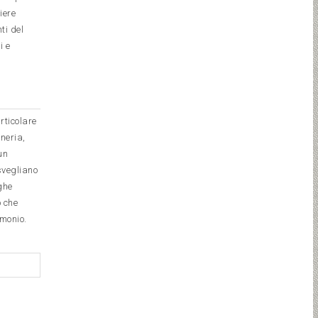
iere
ti del
i e
rticolare
neria,
un
svegliano
eghe
o che
emonio.