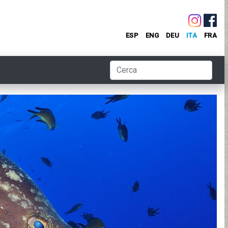
ESP
ENG
DEU
ITA
FRA