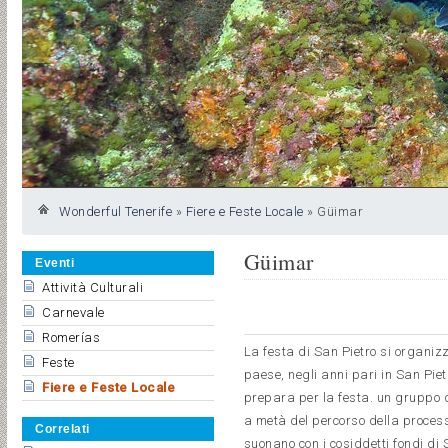
Wonderful Tenerife
»
Fiere e Feste Locale
»
Güimar
Güimar
Eventi
Attività Culturali
Carnevale
Romerías
La festa di San Pietro si organizz
Feste
paese, negli anni pari in San Piet
Fiere e Feste Locale
prepara per la festa. un gruppo di
a metà del percorso della process
Correlati
suonano con i cosiddetti fondi di S