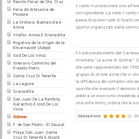
Recinto Ferial de Sta. Cruz
il santo in processione sino all'ere
Feria de Artesanía de
corrispondente. La notte il santo 
Pinolere
paese bruciano ruote di fuochi com
La Orotava, Buenavista e
sportivi organizzati dalla commis
Arona
Vilaflor, Arona E Granadilla
Rogativa de la Virgen de la
Encarnación (Adeje)
Il tradizionale evento del Carnev
Icod De Los Vinos
chiamata “Le asine di Güímar”. Si
Itinerario Cammino del
che viene rappresentato dal 1992
Fratello Pietro
gruppo di strane asine che si uni
Santa Cruz Di Tenerife
la diffidenza dei contadini che ce
La Laguna
sporche che invocano il demonio 
Granadilla
celebra un esorcismo chiedendo ai
San Juan De La Rambla,
Una volta morto, ordina che le asi
Garachico E Icod De Los
Vinos
Valutazione:
Vo
Güimar
F. de San Pedro - El Sauzal
Playa San Juan, Santa
Cruz Di Tenerife E Alcalá