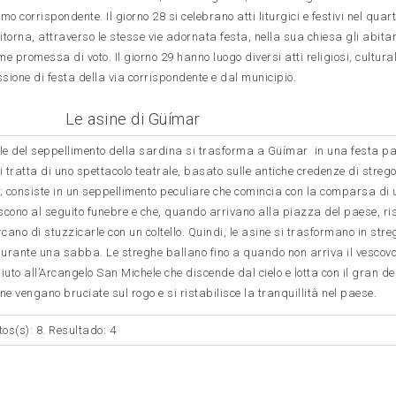
mo corrispondente. Il giorno 28 si celebrano atti liturgici e festivi nel quart
ritorna, attraverso le stesse vie adornata festa, nella sua chiesa gli abitan
e promessa di voto. Il giorno 29 hanno luogo diversi atti religiosi, cultural
sione di festa della via corrispondente e dal municipio.
Le asine di Güímar
ale del seppellimento della sardina si trasforma a Güímar in una festa pa
 tratta di uno spettacolo teatrale, basato sulle antiche credenze di strego
; consiste in un seppellimento peculiare che comincia con la comparsa di 
scono al seguito funebre e che, quando arrivano alla piazza del paese, ri
rcano di stuzzicarle con un coltello. Quindi, le asine si trasformano in str
durante una sabba. Le streghe ballano fino a quando non arriva il vescov
uto all’Arcangelo San Michele che discende dal cielo e lotta con il gran d
ne vengano bruciate sul rogo e si ristabilisce la tranquillità nel paese.
tos(s): 8. Resultado: 4