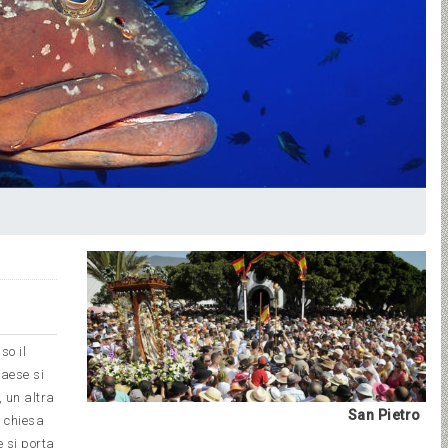
so il
paese si
, un altra
San Pietro
a chiesa
e si porta