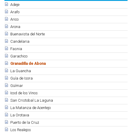
Adeje
Arafo
Arico
Arona
Buenavista del Norte
Candelaria
Fasnia
Garachico
Granadilla de Abona
La Guancha
Guía de Isora
Güímar
Icod de los Vinos
San Cristobal La Laguna
La Matanza de Acentejo
La Orotava
Puerto de la Cruz
Los Realejos