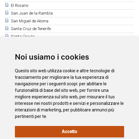
El Rosario
San Juan de la Rambla
San Miguel de Abona
Santa Cruz de Tenerife
Santa Úrsula
Santiago del Teide
El Sauzal
Noi usiamo i cookies
Los Silos
Tacoronte
Questo sito web utilizza cookie e altre tecnologie di
El Tanque
tracciamento per migliorare la tua esperienza di
Tegueste
navigazione per i seguenti scopi:
per abilitare le
funzionalità di base del sito web
,
per fornire una
La Victoria de Acentejo
migliore esperienza sul sito web
,
per misurare il tuo
Vilaflor
interesse nei nostri prodotti e servizi e personalizzare le
interazioni di marketing
,
per pubblicare annunci più
pertinenti per te
.
INFORMAZIONI
POLITICA
L'INFORMATIVA
MAPPA
Accetto
LEGALI
SUI
SULLA
DEL SITO