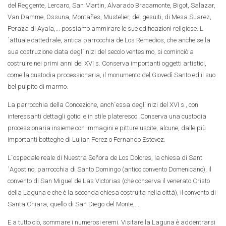
del Reggente, Lercaro, San Martin, Alvarado Bracamonte, Bigot, Salazar,
Van Damme, Ossuna, Montañes, Mustelier, dei gesuiti, di Mesa Suarez,
Peraza di Ayala,... possiamo ammirare le sue edificazioni religiose. L
´attuale cattedrale, antica parrocchia de Los Remedios, che anche se la
sua costruzione data degl´inizi del secolo ventesimo, si cominciò a
costruire nei primi anni del XVI s. Conserva importanti oggetti artistici,
come la custodia processionaria, il monumento del Giovedì Santo ed il suo
bel pulpito di marmo.
La parrocchia della Concezione, anch´essa degl´inizi del XVI s., con
interessanti dettagli gotici e in stile plateresco. Conserva una custodia
processionaria insieme con immagini e pitture uscite, alcune, dalle più
importanti botteghe di Lujian Perez o Fernando Estevez.
L´ospedale reale di Nuestra Señora de Los Dolores, la chiesa di Sant
´Agostino, parrocchia di Santo Domingo (antico convento Domenicano), il
convento di San Miguel de Las Victorias (che conserva il venerato Cristo
della Laguna e che è la seconda chiesa costruita nella città), il convento di
Santa Chiara, quello di San Diego del Monte,...
E a tutto ciò, sommare i numerosi eremi. Visitare la Laguna è addentrarsi