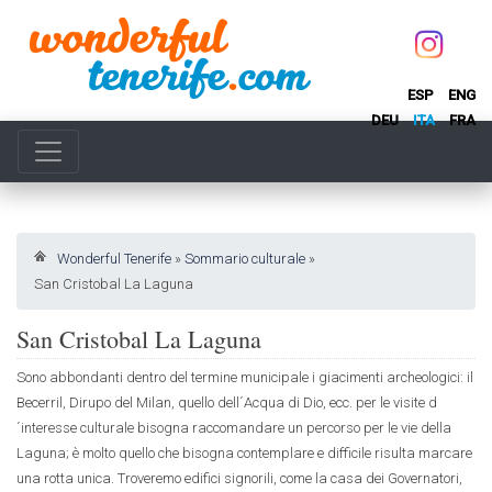
ESP
ENG
DEU
ITA
FRA
Wonderful Tenerife
»
Sommario culturale
»
San Cristobal La Laguna
San Cristobal La Laguna
Sono abbondanti dentro del termine municipale i giacimenti archeologici: il
Becerril, Dirupo del Milan, quello dell´Acqua di Dio, ecc. per le visite d
´interesse culturale bisogna raccomandare un percorso per le vie della
Laguna; è molto quello che bisogna contemplare e difficile risulta marcare
una rotta unica. Troveremo edifici signorili, come la casa dei Governatori,