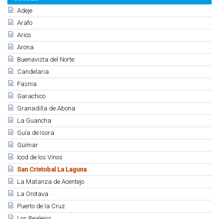
Adeje
Arafo
Arico
Arona
Buenavista del Norte
Candelaria
Fasnia
Garachico
Granadilla de Abona
La Guancha
Guía de Isora
Güímar
Icod de los Vinos
San Cristobal La Laguna
La Matanza de Acentejo
La Orotava
Puerto de la Cruz
Los Realejos