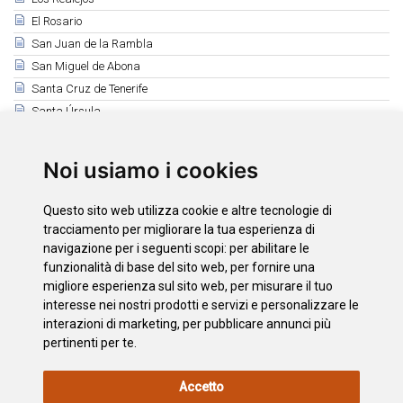
El Rosario
San Juan de la Rambla
San Miguel de Abona
Santa Cruz de Tenerife
Santa Úrsula
Santiago del Teide
El Sauzal
Noi usiamo i cookies
Los Silos
Tacoronte
Questo sito web utilizza cookie e altre tecnologie di
El Tanque
tracciamento per migliorare la tua esperienza di
Tegueste
navigazione per i seguenti scopi:
per abilitare le
funzionalità di base del sito web
,
per fornire una
La Victoria de Acentejo
migliore esperienza sul sito web
,
per misurare il tuo
Vilaflor
interesse nei nostri prodotti e servizi e personalizzare le
interazioni di marketing
,
per pubblicare annunci più
pertinenti per te
.
INFORMAZIONI
POLITICA
L'INFORMATIVA
MAPPA
Accetto
LEGALI
SUI
SULLA
DEL SITO