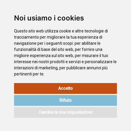
Santiago del Teide
El Sauzal
Noi usiamo i cookies
Los Silos
Tacoronte
Questo sito web utilizza cookie e altre tecnologie di
El Tanque
tracciamento per migliorare la tua esperienza di
Tegueste
navigazione per i seguenti scopi:
per abilitare le
funzionalità di base del sito web
,
per fornire una
La Victoria de Acentejo
migliore esperienza sul sito web
,
per misurare il tuo
Vilaflor
interesse nei nostri prodotti e servizi e personalizzare le
interazioni di marketing
,
per pubblicare annunci più
pertinenti per te
.
INFORMAZIONI
POLITICA
L'INFORMATIVA
MAPPA
Accetto
LEGALI
SUI
SULLA
DEL SITO
COOKIE
PRIVACY
Rifiuto
ACCESSIBILITÀ
CONTATTO
Cambia le mie impostazioni
©2026
Wonderful Tenerife
. Todos los derechos reservados.