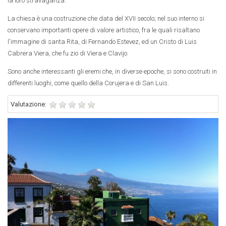
la loro stravaganza.
La chiesa è una costruzione che data del XVII secolo; nel suo interno si
conservano importanti opere di valore artistico, fra le quali risaltano
l'immagine di santa Rita, di Fernando Estevez, ed un Cristo di Luis
Cabrera Viera, che fu zio di Viera e Clavijo.
Sono anche interessanti gli eremi che, in diverse epoche, si sono costruiti in
differenti luoghi, come quello della Corujera e di San Luis.
Valutazione: