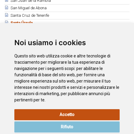
San Juan de la Rambla
San Miguel de Abona
Santa Cruz de Tenerife
Santa Úrsula
Santiago del Teide
El Sauzal
Noi usiamo i cookies
Los Silos
Tacoronte
Questo sito web utilizza cookie e altre tecnologie di
El Tanque
tracciamento per migliorare la tua esperienza di
Tegueste
navigazione per i seguenti scopi:
per abilitare le
funzionalità di base del sito web
,
per fornire una
La Victoria de Acentejo
migliore esperienza sul sito web
,
per misurare il tuo
Vilaflor
interesse nei nostri prodotti e servizi e personalizzare le
interazioni di marketing
,
per pubblicare annunci più
pertinenti per te
.
INFORMAZIONI
POLITICA
L'INFORMATIVA
MAPPA
Accetto
LEGALI
SUI
SULLA
DEL SITO
COOKIE
PRIVACY
Rifiuto
ACCESSIBILITÀ
CONTATTO