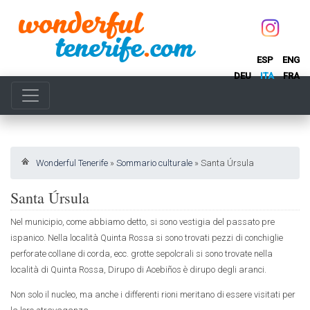
ESP
ENG
DEU
ITA
FRA
Wonderful Tenerife
»
Sommario culturale
»
Santa Úrsula
Santa Úrsula
Nel municipio, come abbiamo detto, si sono vestigia del passato pre
ispanico. Nella località Quinta Rossa si sono trovati pezzi di conchiglie
perforate collane di corda, ecc. grotte sepolcrali si sono trovate nella
località di Quinta Rossa, Dirupo di Acebiños è dirupo degli aranci.
Non solo il nucleo, ma anche i differenti rioni meritano di essere visitati per