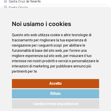
Santa Cruz de Tenerife
Santa Úrsula
Santiago del Teide
El Sauzal
Noi usiamo i cookies
Los Silos
Tacoronte
Questo sito web utilizza cookie e altre tecnologie di
El Tanque
tracciamento per migliorare la tua esperienza di
Tegueste
navigazione per i seguenti scopi:
per abilitare le
funzionalità di base del sito web
,
per fornire una
La Victoria de Acentejo
migliore esperienza sul sito web
,
per misurare il tuo
Vilaflor
interesse nei nostri prodotti e servizi e personalizzare le
interazioni di marketing
,
per pubblicare annunci più
pertinenti per te
.
INFORMAZIONI
POLITICA
L'INFORMATIVA
MAPPA
Accetto
LEGALI
SUI
SULLA
DEL SITO
COOKIE
PRIVACY
Rifiuto
ACCESSIBILITÀ
CONTATTO
Cambia le mie impostazioni
©2026
Wonderful Tenerife
. Todos los derechos reservados.