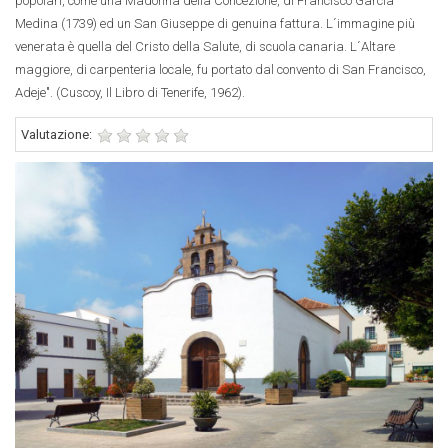
popolari, come una Madonna della Concezione, di Francisco García
Medina (1739) ed un San Giuseppe di genuina fattura. L´immagine più
venerata è quella del Cristo della Salute, di scuola canaria. L´Altare
maggiore, di carpenteria locale, fu portato dal convento di San Francisco,
Adeje". (Cuscoy, Il Libro di Tenerife, 1962).
Valutazione: