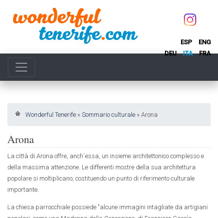
ESP
ENG
DEU
ITA
FRA
Wonderful Tenerife
»
Sommario culturale
»
Arona
Arona
La città di Arona offre, anch´essa, un insieme architettonico complesso e
della massima attenzione. Le differenti mostre della sua architettura
popolare si moltiplicano, costituendo un punto di riferimento culturale
importante.
La chiesa parrocchiale possiede "alcune immagini intagliate da artigiani