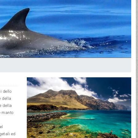
i dello
 della
e della
te manto
el
getali ed