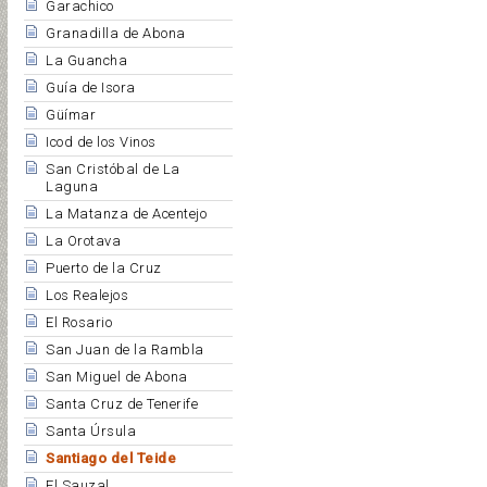
Garachico
Granadilla de Abona
La Guancha
Guía de Isora
Güímar
Icod de los Vinos
San Cristóbal de La
Laguna
La Matanza de Acentejo
La Orotava
Puerto de la Cruz
Los Realejos
El Rosario
San Juan de la Rambla
San Miguel de Abona
Santa Cruz de Tenerife
Santa Úrsula
Santiago del Teide
El Sauzal