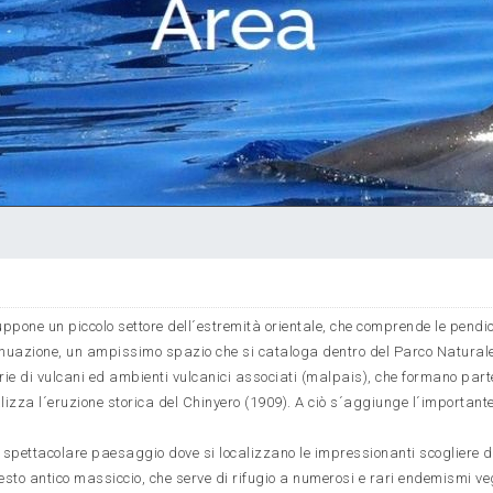
ppone un piccolo settore dell´estremità orientale, che comprende le pendic
tinuazione, un ampissimo spazio che si cataloga dentro del Parco Naturale
rie di vulcani ed ambienti vulcanici associati (malpais), che formano part
alizza l´eruzione storica del Chinyero (1909). A ciò s´aggiunge l´importan
lo spettacolare paesaggio dove si localizzano le impressionanti scogliere d
 questo antico massiccio, che serve di rifugio a numerosi e rari endemismi ve