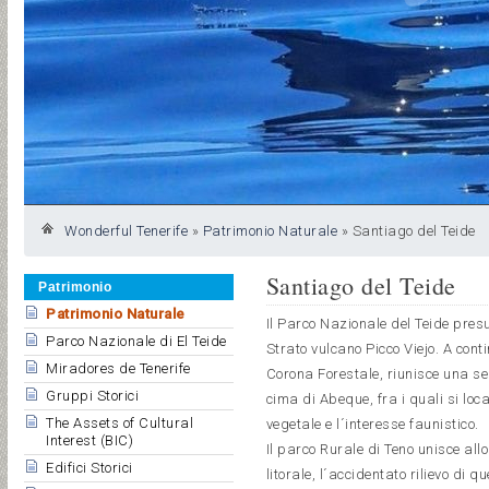
Wonderful Tenerife
»
Patrimonio Naturale
»
Santiago del Teide
Santiago del Teide
Patrimonio
Patrimonio Naturale
Il Parco Nazionale del Teide presu
Parco Nazionale di El Teide
Strato vulcano Picco Viejo. A con
Miradores de Tenerife
Corona Forestale, riunisce una se
Gruppi Storici
cima di Abeque, fra i quali si loc
The Assets of Cultural
vegetale e l´interesse faunistico.
Interest (BIC)
Il parco Rurale di Teno unisce al
Edifici Storici
litorale, l´accidentato rilievo di