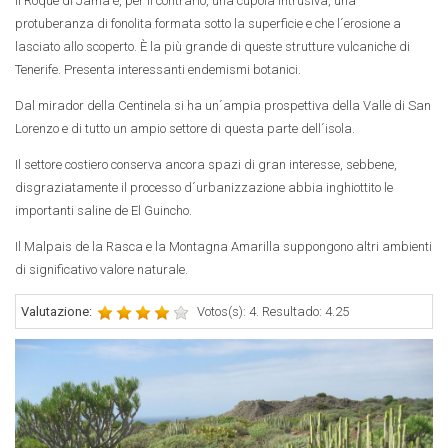
Il Roque di Jama è, per il contrario, una cupola intrusiva, una
protuberanza di fonolita formata sotto la superficie e che l´erosione a
lasciato allo scoperto. È la più grande di queste strutture vulcaniche di
Tenerife. Presenta interessanti endemismi botanici.
Dal mirador della Centinela si ha un´ampia prospettiva della Valle di San
Lorenzo e di tutto un ampio settore di questa parte dell´isola.
Il settore costiero conserva ancora spazi di gran interesse, sebbene,
disgraziatamente il processo d´urbanizzazione abbia inghiottito le
importanti saline de El Guincho.
Il Malpais de la Rasca e la Montagna Amarilla suppongono altri ambienti
di significativo valore naturale.
Valutazione:
Votos(s): 4. Resultado: 4.25