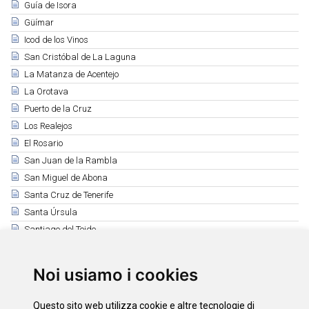
Guía de Isora
Güímar
Icod de los Vinos
San Cristóbal de La Laguna
La Matanza de Acentejo
La Orotava
Puerto de la Cruz
Los Realejos
El Rosario
San Juan de la Rambla
San Miguel de Abona
Santa Cruz de Tenerife
Santa Úrsula
Santiago del Teide
El Sauzal
Los Silos
Noi usiamo i cookies
Tacoronte
El Tanque
Questo sito web utilizza cookie e altre tecnologie di