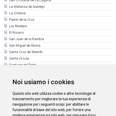
San Cristóbal de La Laguna
La Matanza de Acentejo
La Orotava
Puerto de la Cruz
Los Realejos
El Rosario
San Juan de la Rambla
San Miguel de Abona
Santa Cruz de Tenerife
Santa Úrsula
Santiago del Teide
El Sauzal
Los Silos
Noi usiamo i cookies
Tacoronte
El Tanque
Questo sito web utilizza cookie e altre tecnologie di
Tegueste
tracciamento per migliorare la tua esperienza di
Vilaflor
navigazione per i seguenti scopi:
per abilitare le
funzionalità di base del sito web
,
per fornire una
La Victoria de Acentejo
migliore esperienza sul sito web
,
per misurare il tuo