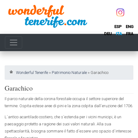
ESP
ENG
DEU
ITA
FRA
Wonderful Tenerife
»
Patrimonio Naturale
»
Garachico
Garachico
Il parco naturale della corona forestale occupa il settore superiore del
termine. Ospita estese aree di pini e la zona colpita dall´eruzione del 1706.
L´antico acantilado costiero, che s´estenda per i vicini municipi, è un
paesaggio protetto a ragione dei suoi valori naturali. Alla sua
spettacolarità, bisogna sommare il fatto d´essere uno spazio d´interesse