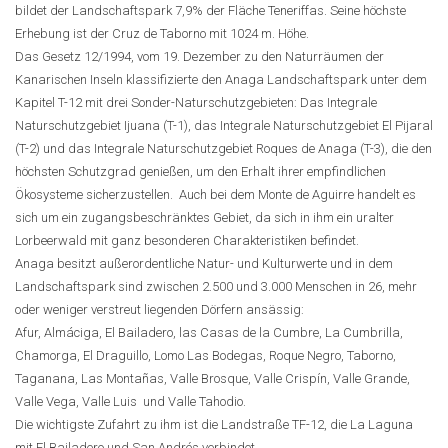
bildet der Landschaftspark 7,9% der Fläche Teneriffas. Seine höchste
Erhebung ist der Cruz de Taborno mit 1024 m. Höhe.
Das Gesetz 12/1994, vom 19. Dezember zu den Naturräumen der
Kanarischen Inseln klassifizierte den Anaga Landschaftspark unter dem
Kapitel T-12 mit drei Sonder-Naturschutzgebieten: Das Integrale
Naturschutzgebiet Ijuana (T-1), das Integrale Naturschutzgebiet El Pijaral
(T-2) und das Integrale Naturschutzgebiet Roques de Anaga (T-3), die den
höchsten Schutzgrad genießen, um den Erhalt ihrer empfindlichen
Ökosysteme sicherzustellen. Auch bei dem Monte de Aguirre handelt es
sich um ein zugangsbeschränktes Gebiet, da sich in ihm ein uralter
Lorbeerwald mit ganz besonderen Charakteristiken befindet.
Anaga besitzt außerordentliche Natur- und Kulturwerte und in dem
Landschaftspark sind zwischen 2.500 und 3.000 Menschen in 26, mehr
oder weniger verstreut liegenden Dörfern ansässig:
Afur, Almáciga, El Bailadero, las Casas de la Cumbre, La Cumbrilla,
Chamorga, El Draguillo, Lomo Las Bodegas, Roque Negro, Taborno,
Taganana, Las Montañas, Valle Brosque, Valle Crispín, Valle Grande,
Valle Vega, Valle Luis und Valle Tahodio.
Die wichtigste Zufahrt zu ihm ist die Landstraße TF-12, die La Laguna
mit El Bailadero und San Andrés verbindet.