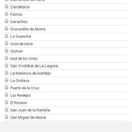
Candelaria
Fasnia
Garachico
Granadilla de Abona
La Guancha
Guía de Isora
Güímar
Icod de los Vinos
San Cristóbal de La Laguna
La Matanza de Acentejo
La Orotava
Puerto de la Cruz
Los Realejos
El Rosario
San Juan de la Rambla
San Miguel de Abona
Santa Cruz de Tenerife