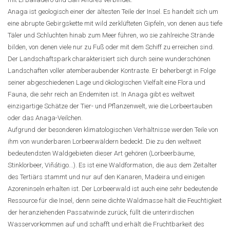
Anaga ist geologisch einer der ältesten Teile der Insel. Es handelt sich um
eine abrupte Gebirgskette mit wild zerklüfteten Gipfeln, von denen aus tiefe
Täler und Schluchten hinab zum Meer führen, wo sie zahlreiche Strände
bilden, von denen viele nur zu Fuß oder mit dem Schiff zu erreichen sind.
Der Landschaftspark charakterisiert sich durch seine wunderschönen
Landschaften voller atemberaubender Kontraste. Er beherbergt in Folge
seiner abgeschiedenen Lage und ökologischen Vielfalt eine Flora und
Fauna, die sehr reich an Endemiten ist. In Anaga gibt es weltweit
einzigartige Schätze der Tier- und Pflanzenwelt, wie die Lorbeertauben
oder das Anaga-Veilchen.
Aufgrund der besonderen klimatologischen Verhältnisse werden Teile von
ihm von wunderbaren Lorbeerwäldern bedeckt. Die zu den weltweit
bedeutendsten Waldgebieten dieser Art gehören (Lorbeerbäume,
Stinklorbeer, Viñátigo...). Es ist eine Waldformation, die aus dem Zeitalter
des Tertiärs stammt und nur auf den Kanaren, Madeira und einigen
Azoreninseln erhalten ist. Der Lorbeerwald ist auch eine sehr bedeutende
Ressource für die Insel, denn seine dichte Waldmasse hält die Feuchtigkeit
der heranziehenden Passatwinde zurück, füllt die unterirdischen
Wasservorkommen auf und schafft und erhält die Fruchtbarkeit des