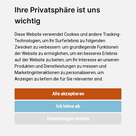
Santa Úrsula
Santiago del Teide
Ihre Privatsphäre ist uns
El Sauzal
wichtig
Los Silos
Tacoronte
Diese Website verwendet Cookies und andere Tracking-
El Tanque
Technologien, um Ihr Surferlebnis zu folgenden
Tegueste
Zwecken zu verbessern:
um grundlegende Funktionen
Vilaflor
der Website zu ermöglichen
,
um ein besseres Erlebnis
auf der Website zu bieten
,
um Ihr Interesse an unseren
La Victoria de Acentejo
Produkten und Dienstleistungen zu messen und
Internationaler Tag der Berge
Marketinginteraktionen zu personalisieren
,
um
Anzeigen zu liefern die für Sie relevanter sind
.
Alle akzeptieren
RECHTLICHEN
COOKIE-
DATENSCHUTZERKLÄRUNG
HINWEISE
RICHTLINIE
Ich lehne ab
VERZEICHNIS
ZUGÄNGLICHKEIT
KONTAKT
Einstellungen ändern
©2026
Wonderful Tenerife
. Todos los derechos reservados.