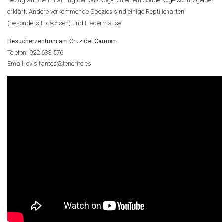
Bezug auf die Erhaltung der Wildvögel zu einem Sondervogelschutzgebiet
erklärt. Andere vorkommende Spezies sind einige Reptilienarten
(besonders Eidechsen) und Fledermäuse.
Besucherzentrum am Cruz del Carmen:
Telefon: 922 633 576
Email: cvisitantes@tenerife.es