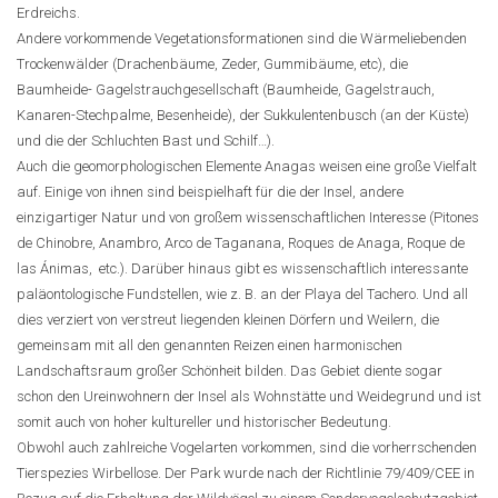
Erdreichs.
Andere vorkommende Vegetationsformationen sind die Wärmeliebenden
Trockenwälder (Drachenbäume, Zeder, Gummibäume, etc), die
Baumheide- Gagelstrauchgesellschaft (Baumheide, Gagelstrauch,
Kanaren-Stechpalme, Besenheide), der Sukkulentenbusch (an der Küste)
und die der Schluchten Bast und Schilf…).
Auch die geomorphologischen Elemente Anagas weisen eine große Vielfalt
auf. Einige von ihnen sind beispielhaft für die der Insel, andere
einzigartiger Natur und von großem wissenschaftlichen Interesse (Pitones
de Chinobre, Anambro, Arco de Taganana, Roques de Anaga, Roque de
las Ánimas, etc.). Darüber hinaus gibt es wissenschaftlich interessante
paläontologische Fundstellen, wie z. B. an der Playa del Tachero. Und all
dies verziert von verstreut liegenden kleinen Dörfern und Weilern, die
gemeinsam mit all den genannten Reizen einen harmonischen
Landschaftsraum großer Schönheit bilden. Das Gebiet diente sogar
schon den Ureinwohnern der Insel als Wohnstätte und Weidegrund und ist
somit auch von hoher kultureller und historischer Bedeutung.
Obwohl auch zahlreiche Vogelarten vorkommen, sind die vorherrschenden
Tierspezies Wirbellose. Der Park wurde nach der Richtlinie 79/409/CEE in