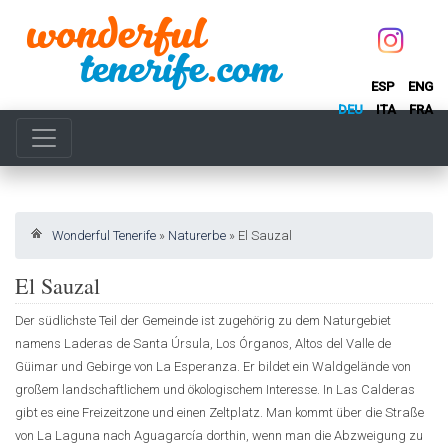
ESP
ENG
DEU
ITA
FRA
Wonderful Tenerife
»
Naturerbe
»
El Sauzal
El Sauzal
Der südlichste Teil der Gemeinde ist zugehörig zu dem Naturgebiet
namens Laderas de Santa Úrsula, Los Órganos, Altos del Valle de
Güimar und Gebirge von La Esperanza. Er bildet ein Waldgelände von
großem landschaftlichem und ökologischem Interesse. In Las Calderas
gibt es eine Freizeitzone und einen Zeltplatz. Man kommt über die Straße
von La Laguna nach Aguagarcía dorthin, wenn man die Abzweigung zu