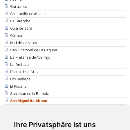
Garachico
Granadilla de Abona
La Guancha
Guía de Isora
Güímar
Icod de los Vinos
San Cristóbal de La Laguna
La Matanza de Acentejo
La Orotava
Puerto de la Cruz
Los Realejos
El Rosario
San Juan de la Rambla
San Miguel de Abona
Santa Cruz de Tenerife
Santa Úrsula
Ihre Privatsphäre ist uns
Santiago del Teide
El Sauzal