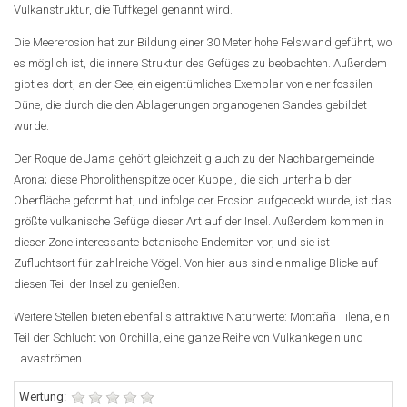
Vulkanstruktur, die Tuffkegel genannt wird.
Die Meererosion hat zur Bildung einer 30 Meter hohe Felswand geführt, wo
es möglich ist, die innere Struktur des Gefüges zu beobachten. Außerdem
gibt es dort, an der See, ein eigentümliches Exemplar von einer fossilen
Düne, die durch die den Ablagerungen organogenen Sandes gebildet
wurde.
Der Roque de Jama gehört gleichzeitig auch zu der Nachbargemeinde
Arona; diese Phonolithenspitze oder Kuppel, die sich unterhalb der
Oberfläche geformt hat, und infolge der Erosion aufgedeckt wurde, ist das
größte vulkanische Gefüge dieser Art auf der Insel. Außerdem kommen in
dieser Zone interessante botanische Endemiten vor, und sie ist
Zufluchtsort für zahlreiche Vögel. Von hier aus sind einmalige Blicke auf
diesen Teil der Insel zu genießen.
Weitere Stellen bieten ebenfalls attraktive Naturwerte: Montaña Tilena, ein
Teil der Schlucht von Orchilla, eine ganze Reihe von Vulkankegeln und
Lavaströmen...
Wertung: