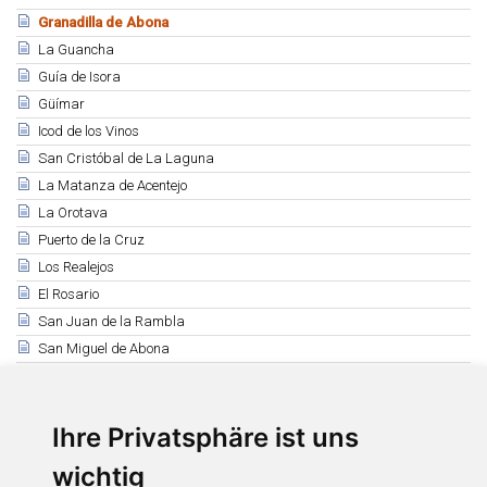
Granadilla de Abona
La Guancha
Guía de Isora
Güímar
Icod de los Vinos
San Cristóbal de La Laguna
La Matanza de Acentejo
La Orotava
Puerto de la Cruz
Los Realejos
El Rosario
San Juan de la Rambla
San Miguel de Abona
Santa Cruz de Tenerife
Santa Úrsula
Santiago del Teide
Ihre Privatsphäre ist uns
El Sauzal
wichtig
Los Silos