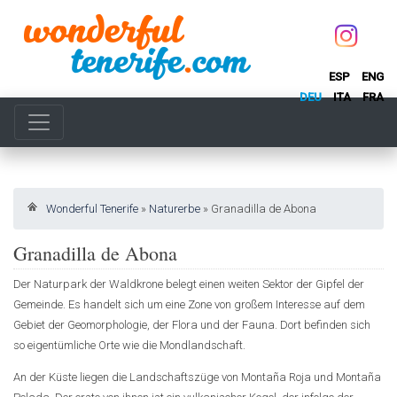
ESP
ENG
DEU
ITA
FRA
Wonderful Tenerife
»
Naturerbe
»
Granadilla de Abona
Granadilla de Abona
Der Naturpark der Waldkrone belegt einen weiten Sektor der Gipfel der
Gemeinde. Es handelt sich um eine Zone von großem Interesse auf dem
Gebiet der Geomorphologie, der Flora und der Fauna. Dort befinden sich
so eigentümliche Orte wie die Mondlandschaft.
An der Küste liegen die Landschaftszüge von Montaña Roja und Montaña