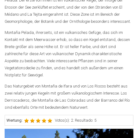
Pelada. Der erste von ihnen ist ein vulkanischer Kegel, der infolge der
Erosion der See zerklüftet erscheint, und der von den Stränden von El
Médano und La Tejita eingerahmt ist. Diese Zone ist im Bereich der
Geomorphologie, der Botanik und der Ornithologie besonders interessant.
Montaña Pelada, ihrerseits, ist ein vulkanisches Gefüge, das sich im
Kontakt mit dem Meerwasser erhob, so dass ein Kegel entstand, dessen
Breite größer als seine Höhe ist. Er ist heller Farbe, und dort sind
zahlreiche für diese Art von vulkanischer Dynamik charakteristische
Aspekte zu beobachten. Viele interessante Pflanzen sind in seiner
Vegetationsdecke zu finden, und es handelt sich außerdem um einen
Nistplatz für Seevögel.
Das Naturgebiet von Montaña de Ifara und von Los Riscos besteht aus
zwei relativ jungen Kegeln mit großem vulkanologischem Interesse. Los
Derriscaderos, die Montaña de Las Coloradas und der Barranco del Río
sind ebenfalls Orte mit bedeutendem Naturwert.
Wertung:
Votos(s): 2. Resultado: 5