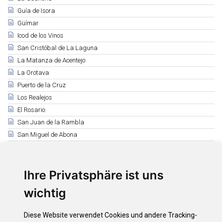
Guía de Isora
Güímar
Icod de los Vinos
San Cristóbal de La Laguna
La Matanza de Acentejo
La Orotava
Puerto de la Cruz
Los Realejos
El Rosario
San Juan de la Rambla
San Miguel de Abona
Santa Cruz de Tenerife
Santa Úrsula
Santiago del Teide
Ihre Privatsphäre ist uns
El Sauzal
wichtig
Los Silos
Tacoronte
Diese Website verwendet Cookies und andere Tracking-
El Tanque