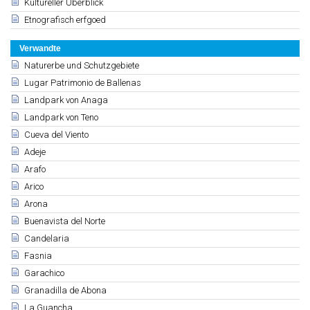
Kultureller Überblick
Etnografisch erfgoed
Verwandte
Naturerbe und Schutzgebiete
Lugar Patrimonio de Ballenas
Landpark von Anaga
Landpark von Teno
Cueva del Viento
Adeje
Arafo
Arico
Arona
Buenavista del Norte
Candelaria
Fasnia
Garachico
Granadilla de Abona
La Guancha