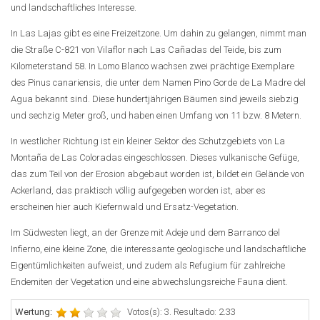
und landschaftliches Interesse.
In Las Lajas gibt es eine Freizeitzone. Um dahin zu gelangen, nimmt man
die Straße C-821 von Vilaflor nach Las Cañadas del Teide, bis zum
Kilometerstand 58. In Lomo Blanco wachsen zwei prächtige Exemplare
des Pinus canariensis, die unter dem Namen Pino Gorde de La Madre del
Agua bekannt sind. Diese hundertjährigen Bäumen sind jeweils siebzig
und sechzig Meter groß, und haben einen Umfang von 11 bzw. 8 Metern.
In westlicher Richtung ist ein kleiner Sektor des Schutzgebiets von La
Montaña de Las Coloradas eingeschlossen. Dieses vulkanische Gefüge,
das zum Teil von der Erosion abgebaut worden ist, bildet ein Gelände von
Ackerland, das praktisch völlig aufgegeben worden ist, aber es
erscheinen hier auch Kiefernwald und Ersatz-Vegetation.
Im Südwesten liegt, an der Grenze mit Adeje und dem Barranco del
Infierno, eine kleine Zone, die interessante geologische und landschaftliche
Eigentümlichkeiten aufweist, und zudem als Refugium für zahlreiche
Endemiten der Vegetation und eine abwechslungsreiche Fauna dient.
Wertung:
Votos(s): 3. Resultado: 2.33