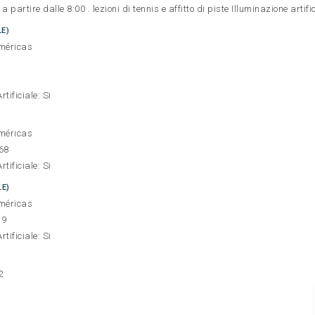
 partire dalle 8:00 . lezioni di tennis e affitto di piste Illuminazione artific
E)
Américas
tificiale: Si
Américas
568
tificiale: Si
LE)
Américas
39
tificiale: Si
2