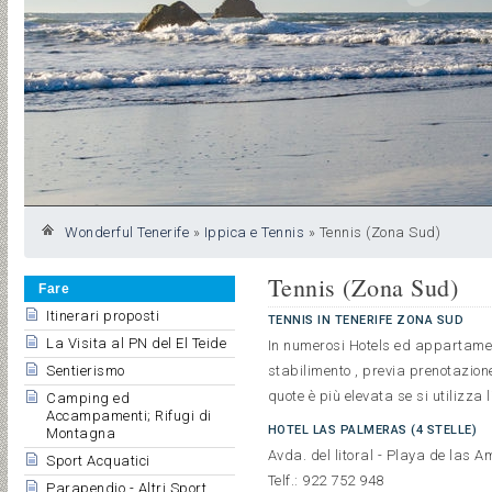
Wonderful Tenerife
»
Ippica e Tennis
»
Tennis (Zona Sud)
Tennis (Zona Sud)
Fare
Itinerari proposti
TENNIS IN TENERIFE ZONA SUD
La Visita al PN del El Teide
In numerosi Hotels ed appartamenti
Sentierismo
stabilimento , previa prenotazion
quote è più elevata se si utilizza l
Camping ed
Accampamenti; Rifugi di
HOTEL LAS PALMERAS (4 STELLE)
Montagna
Avda. del litoral - Playa de las 
Sport Acquatici
Telf.: 922 752 948
Parapendio - Altri Sport