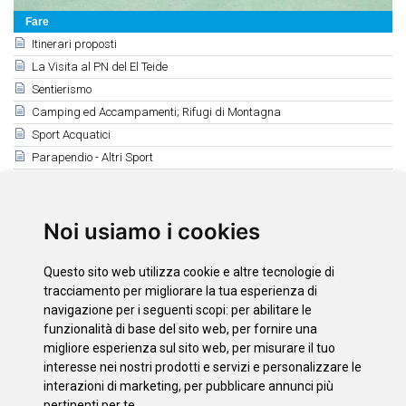
Fare
Itinerari proposti
La Visita al PN del El Teide
Sentierismo
Camping ed Accampamenti; Rifugi di Montagna
Sport Acquatici
Parapendio - Altri Sport
Ippica e Tennis
Campi da Golf
Caccia e Pesca
Noi usiamo i cookies
Correlati
Questo sito web utilizza cookie e altre tecnologie di
Tennis (Zona Nord)
tracciamento per migliorare la tua esperienza di
Tennis (Zona Sud)
navigazione per i seguenti scopi:
per abilitare le
funzionalità di base del sito web
,
per fornire una
Ippica
migliore esperienza sul sito web
,
per misurare il tuo
Tennis (Zona Santa Cruz - La Laguna)
interesse nei nostri prodotti e servizi e personalizzare le
interazioni di marketing
,
per pubblicare annunci più
pertinenti per te
.