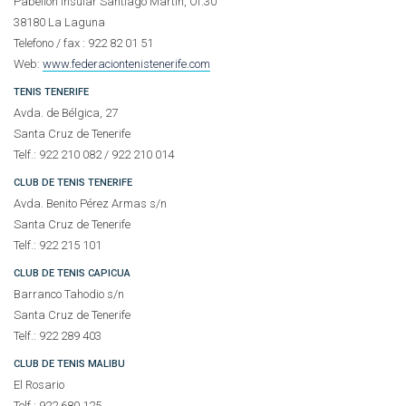
Pabellón Insular Santiago Martín, Of.30
38180 La Laguna
Telefono / fax : 922 82 01 51
Web:
www.federaciontenistenerife.com
TENIS TENERIFE
Avda. de Bélgica, 27
Santa Cruz de Tenerife
Telf.: 922 210 082 / 922 210 014
CLUB DE TENIS TENERIFE
Avda. Benito Pérez Armas s/n
Santa Cruz de Tenerife
Telf.: 922 215 101
CLUB DE TENIS CAPICUA
Barranco Tahodio s/n
Santa Cruz de Tenerife
Telf.: 922 289 403
CLUB DE TENIS MALIBU
El Rosario
Telf.: 922 680 125