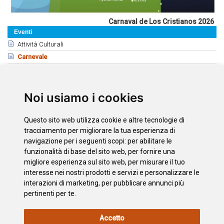
Carnaval de Los Cristianos 2026
Eventi
Attività Culturali
Carnevale
Romerías
Feste
Fiere e Feste Locale
Noi usiamo i cookies
Correlati
Questo sito web utilizza cookie e altre tecnologie di
Carnevali di Tenerife
tracciamento per migliorare la tua esperienza di
Carnevale di Puerto de la Cruz
navigazione per i seguenti scopi:
per abilitare le
funzionalità di base del sito web
,
per fornire una
Carnaval Internacional de Los Cristianos
migliore esperienza sul sito web
,
per misurare il tuo
Murgas del Carnaval
interesse nei nostri prodotti e servizi e personalizzare le
interazioni di marketing
,
per pubblicare annunci più
pertinenti per te
.
INFORMAZIONI
POLITICA
L'INFORMATIVA
MAPPA
Accetto