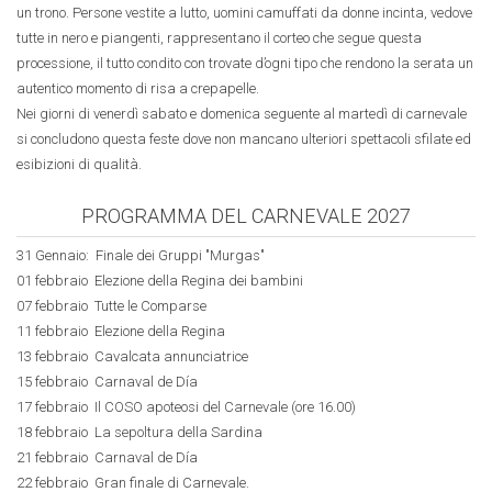
un trono. Persone vestite a lutto, uomini camuffati da donne incinta, vedove
tutte in nero e piangenti, rappresentano il corteo che segue questa
processione, il tutto condito con trovate d’ogni tipo che rendono la serata un
autentico momento di risa a crepapelle.
Nei giorni di venerdì sabato e domenica seguente al martedì di carnevale
si concludono questa feste dove non mancano ulteriori spettacoli sfilate ed
esibizioni di qualità.
PROGRAMMA DEL CARNEVALE 2027
31 Gennaio: Finale dei Gruppi "Murgas"
01 febbraio Elezione della Regina dei bambini
07 febbraio Tutte le Comparse
11 febbraio Elezione della Regina
13 febbraio Cavalcata annunciatrice
15 febbraio Carnaval de Día
17 febbraio Il COSO apoteosi del Carnevale (ore 16.00)
18 febbraio La sepoltura della Sardina
21 febbraio Carnaval de Día
22 febbraio Gran finale di Carnevale.