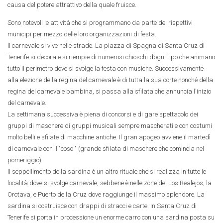
causa del potere attrattivo della quale fruisce.
Sono notevoli le attività che si programmano da parte dei rispettivi
municipi per mezzo delle loro organizzazioni di festa.
Il carnevale si vive nelle strade. La piazza di Spagna di Santa Cruz di
Tenerife si decora e si riempie di numerosi chioschi d’ogni tipo che animano
tutto il perimetro dove si svolge la festa con musiche. Successivamente
alla elezione della regina del carnevale è di tutta la sua corte nonché della
regina del carnevale bambina, si passa alla sfilata che annuncia l'inizio
del carnevale.
La settimana successiva è piena di concorsi e di gare spettacolo dei
gruppi di maschere di gruppi musicali sempre mascherati e con costumi
molto belli e sfilate di macchine antiche. Il gran apogeo avviene il martedì
di carnevale con il "coso " (grande sfilata di maschere che comincia nel
pomeriggio).
Il seppellimento della sardina è un altro rituale che si realizza in tutte le
località dove si svolge carnevale, sebbene è nelle zone del Los Realejos, la
Orotava, e Puerto de la Cruz dove raggiunge il massimo splendore. La
sardina si costruisce con drappi di stracci e carte. In Santa Cruz di
Tenerife si porta in processione un enorme carro con una sardina posta su