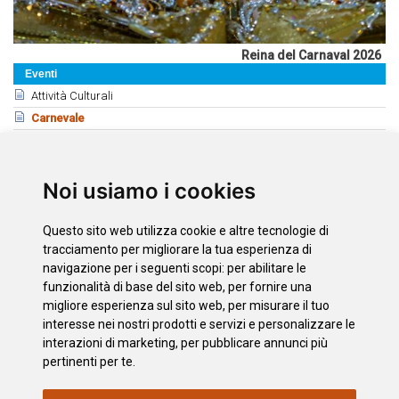
Reina del Carnaval 2026
Eventi
Attività Culturali
Carnevale
Romerías
Feste
Fiere e Feste Locale
Noi usiamo i cookies
Correlati
Questo sito web utilizza cookie e altre tecnologie di
Carnevali di Tenerife
tracciamento per migliorare la tua esperienza di
Carnevale di Puerto de la Cruz
navigazione per i seguenti scopi:
per abilitare le
funzionalità di base del sito web
,
per fornire una
Carnaval Internacional de Los Cristianos
migliore esperienza sul sito web
,
per misurare il tuo
Murgas del Carnaval
interesse nei nostri prodotti e servizi e personalizzare le
interazioni di marketing
,
per pubblicare annunci più
pertinenti per te
.
INFORMAZIONI
POLITICA
L'INFORMATIVA
MAPPA