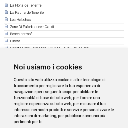
La Flora de Tenerife
La Fauna de Tenerife
Los Helechos
Zone Di Euforbiacee - Cardi
Boschi termofili
Pineta
Vegetazione Lauracea / Myrica Faya - Brughiera
Alta montagna
Funghi
Noi usiamo i cookies
Fauna marina
Uccelli Nidificanti
Questo sito web utilizza cookie e altre tecnologie di
El Pájaro Canario
tracciamento per migliorare la tua esperienza di
Orquídea de Tenerife
navigazione per i seguenti scopi:
per abilitare le
funzionalità di base del sito web
,
per fornire una
Pinos Monumentales
migliore esperienza sul sito web
,
per misurare il tuo
Cedro Canario "El Patriarca"
interesse nei nostri prodotti e servizi e personalizzare le
interazioni di marketing
,
per pubblicare annunci più
pertinenti per te
.