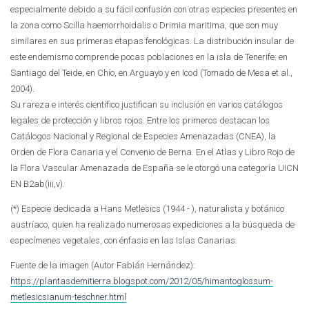
especialmente debido a su fácil confusión con otras especies presentes en
la zona como Scilla haemorrhoidalis o Drimia maritima, que son muy
similares en sus primeras etapas fenológicas. La distribución insular de
este endemismo comprende pocas poblaciones en la isla de Tenerife: en
Santiago del Teide, en Chío, en Arguayo y en Icod (Tomado de Mesa et al.,
2004).
Su rareza e interés científico justifican su inclusión en varios catálogos
legales de protección y libros rojos. Entre los primeros destacan los
Catálogos Nacional y Regional de Especies Amenazadas (CNEA), la
Orden de Flora Canaria y el Convenio de Berna. En el Atlas y Libro Rojo de
la Flora Vascular Amenazada de España se le otorgó una categoría UICN
EN B2ab(iii,v).
(*) Especie dedicada a Hans Metlesics (1944 - ), naturalista y botánico
austríaco, quien ha realizado numerosas expediciones a la búsqueda de
especímenes vegetales, con énfasis en las Islas Canarias.
Fuente de la imagen (Autor Fabián Hernández):
https://plantasdemitierra.blogspot.com/2012/05/himantoglossum-
metlesicsianum-teschner.html