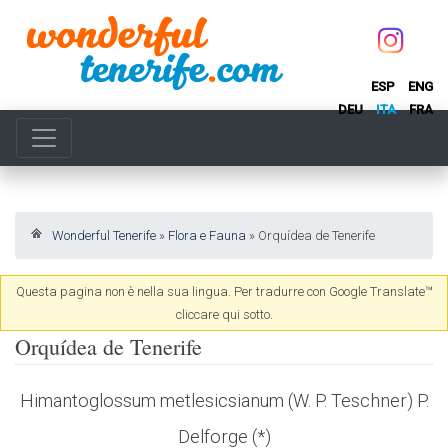
ESP
ENG
DEU
ITA
FRA
Wonderful Tenerife
»
Flora e Fauna
»
Orquídea de Tenerife
Questa pagina non è nella sua lingua. Per tradurre con Google Translate™
cliccare qui sotto.
Orquídea de Tenerife
Himantoglossum metlesicsianum (W. P. Teschner) P.
Delforge (*)