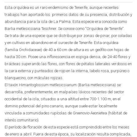
Esta orquídea es un raro endemismo de Tenerife, aunque recientes
trabajos han aportado los primeros datos de su presencia, distribución y
abundancia para la isla de La Palma. Esta especie era conocida como
Barlia metlesicsiana Teschner. Se conoce como "Orquídea de Tenerife".
Se trata de una especie que se distribuye por zonas de pinar, por coladas
y en cultivos en abandono en el suroeste de Tenerife. Esta orquídea
(familia Orchidaceae) de 40 a 60 cm de altura es un geófito con hojas de
hasta 30 cm. Posee una inflorescencia en espiga densa, de 24-40 flores y
brácteas superando las flores, con flores de pétalos laterales verdosos en
la cara externa y punteados de rojo en la interna, labelo rosa, purpúreo o
blanquecino, con máculas rojizas.
El taxón Himantoglossum metlesicsianum (Barlia metlesicsiana) se
desarrolla, preferentemente, en malpaíses lávicos recientes del sector
occidental de la isla, situados a una altitud entre 700-1.100 m, en el
dominio potencial del pino canario, aunque suele estar localmente
vinculada a comunidades rupícolas de Greenovio-Aeonietea (hábitat de
interés comunitario).
El período de floración de esta especie está comprendido entre los meses
de enero a abril. Fuera de esta época, su localización resulta complicada,