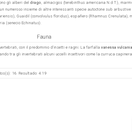
ono gli alberi del
drago
, almacigos (terebinthus americana N.d.T.), marm
un numeroso insieme di altre interessanti specie autoctone sub arbustive
ariensis), Guaidil (convolvulus floridus), españero (Rhamnus Crenulata), 
aria (senecio Echinatus).
Fauna
nvertebrati, con il predominio d’insetti e ragni. La farfalla
vanessa
vulcani
o tra gli invertebrati alcuni uccelli insettivori come la curruca capinera 
tos(s): 16. Resultado: 4.19