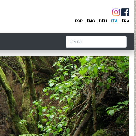
ESP
ENG
DEU
ITA
FRA