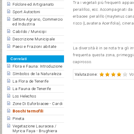
Tra i vegetali più frequenti appai
Folclore ed Artigianato
peralillos, ecc. Accompagnati da 
Sport Autoctoni
erbacee: peralillo (maytenus can
Settore Agrario, Commercio
risco (Lavatera Acerifolia), ciner
ed Industria
Cabildo / Municipi
Descrizione Municipale
Paesi e Frazioni abitate
La diversità è in se nota tra gli i
frequenta questa zona, primeggiand
Correlati
capirosso.
Flora e Fauna: Introduzione
Símbolos de la Naturaleza
Valutazione:
Vo
La Flora de Tenerife
La Fauna de Tenerife
Los Helechos
Zone Di Euforbiacee - Cardi
Boschi termofili
Pineta
Vegetazione Lauracea /
Myrica Faya - Brughiera