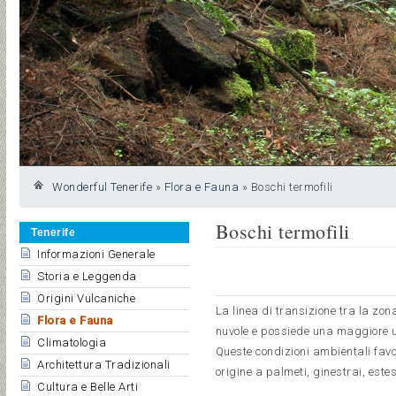
Wonderful Tenerife
»
Flora e Fauna
»
Boschi termofili
Boschi termofili
Tenerife
Informazioni Generale
Storia e Leggenda
Origini Vulcaniche
La linea di transizione tra la zon
Flora e Fauna
nuvole e possiede una maggiore u
Climatologia
Queste condizioni ambientali fav
Architettura Tradizionali
origine a palmeti, ginestrai, estes
Cultura e Belle Arti