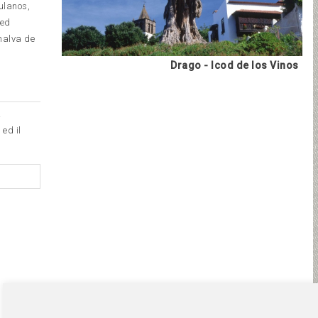
ulanos,
 ed
malva de
Drago - Icod de los Vinos
a
ed il