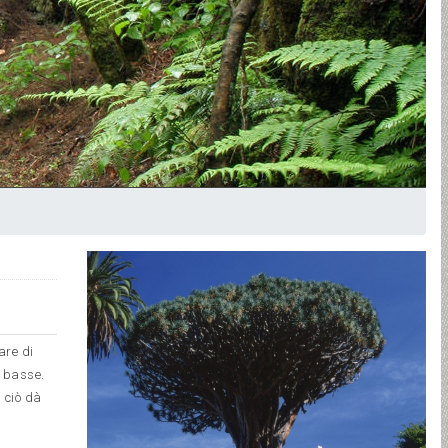
are di
e basse.
 ciò dà