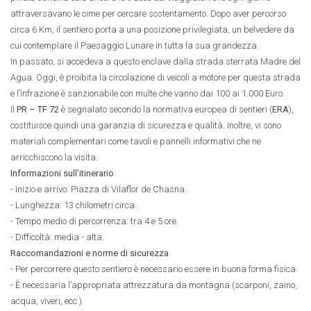
attraversavano le cime per cercare sostentamento. Dopo aver percorso
circa 6 Km, il sentiero porta a una posizione privilegiata, un belvedere da
cui contemplare il Paesaggio Lunare in tutta la sua grandezza.
In passato, si accedeva a questo enclave dalla strada sterrata Madre del
Agua. Oggi, è proibita la circolazione di veicoli a motore per questa strada
e l’infrazione è sanzionabile con multe che vanno dai 100 ai 1.000 Euro.
Il
PR – TF 72
è segnalato secondo la normativa europea di sentieri (
ERA
),
costituisce quindi una garanzia di sicurezza e qualità. Inoltre, vi sono
materiali complementari come tavoli e pannelli informativi che ne
arricchiscono la visita.
Informazioni sull’itinerario
- Inizio e arrivo: Piazza di Vilaflor de Chasna.
- Lunghezza: 13 chilometri circa.
- Tempo medio di percorrenza: tra 4 e 5 ore.
- Difficoltà: media - alta.
Raccomandazioni e norme di sicurezza
- Per percorrere questo sentiero è necessario essere in buona forma fisica.
- È necessaria l’appropriata attrezzatura da montagna (scarponi, zaino,
acqua, viveri, ecc.).