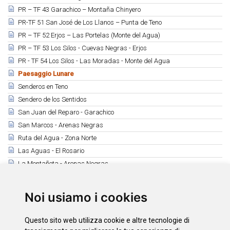
PR – TF 43 Garachico – Montaña Chinyero
PR-TF 51 San José de Los Llanos – Punta de Teno
PR – TF 52 Erjos – Las Portelas (Monte del Agua)
PR – TF 53 Los Silos - Cuevas Negras - Erjos
PR - TF 54 Los Silos - Las Moradas - Monte del Agua
Paesaggio Lunare
Senderos en Teno
Sendero de los Sentidos
San Juan del Reparo - Garachico
San Marcos - Arenas Negras
Ruta del Agua - Zona Norte
Las Aguas - El Rosario
La Montañeta - Arenas Negras
Teno Alto - Teno Bajo
Ruigómez - Las Manchas - Arguayo
Noi usiamo i cookies
Roque del Conde
Tamaide
Questo sito web utilizza cookie e altre tecnologie di
Montaña Roja - Montaña Pelada