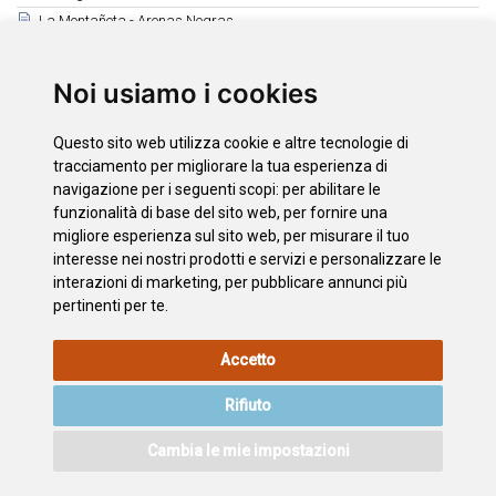
La Montañeta - Arenas Negras
Teno Alto - Teno Bajo
Ruigómez - Las Manchas - Arguayo
Noi usiamo i cookies
Roque del Conde
Tamaide
Questo sito web utilizza cookie e altre tecnologie di
Montaña Roja - Montaña Pelada
tracciamento per migliorare la tua esperienza di
Camino Real de Fasnia
navigazione per i seguenti scopi:
per abilitare le
funzionalità di base del sito web
,
per fornire una
Ruta de los Peregrinos
migliore esperienza sul sito web
,
per misurare il tuo
Observación de Aves
interesse nei nostri prodotti e servizi e personalizzare le
interazioni di marketing
,
per pubblicare annunci più
pertinenti per te
.
INFORMAZIONI
POLITICA
L'INFORMATIVA
MAPPA
Accetto
LEGALI
SUI
SULLA
DEL SITO
COOKIE
PRIVACY
Rifiuto
ACCESSIBILITÀ
CONTATTO
Cambia le mie impostazioni
©2026
Wonderful Tenerife
. Todos los derechos reservados.