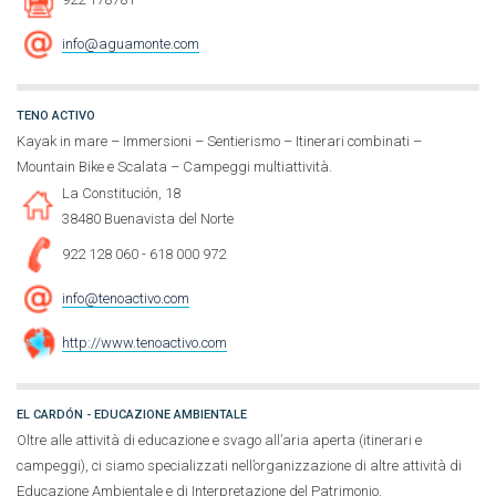
info@aguamonte.com
TENO ACTIVO
Kayak in mare – Immersioni – Sentierismo – Itinerari combinati –
Mountain Bike e Scalata – Campeggi multiattività.
La Constitución, 18
38480 Buenavista del Norte
922 128 060 - 618 000 972
info@tenoactivo.com
http://www.tenoactivo.com
EL CARDÓN - EDUCAZIONE AMBIENTALE
Oltre alle attività di educazione e svago all’aria aperta (itinerari e
campeggi), ci siamo specializzati nell’organizzazione di altre attività di
Educazione Ambientale e di Interpretazione del Patrimonio.