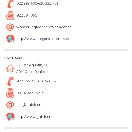
922 383 500-639 332 761
922 384 055
wanderungregorio@wanadoo.es
http://www.gregorio-teneriffa.de
GAIATOURS
C/ San Agustín, 66
38410 Los Realejos
922 355 272-656 946 370
00 34 922 352 272
info@gaiatours.es
http://www.gaiatours.es