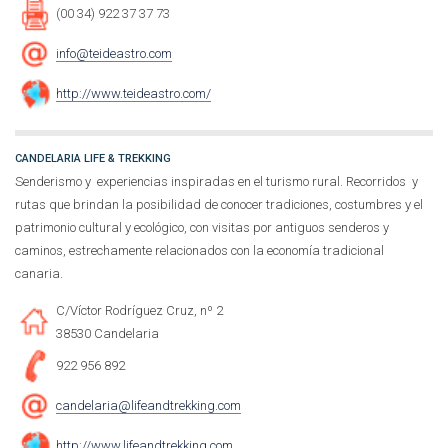
(00 34) 922 37 37 73
info@teideastro.com
http://www.teideastro.com/
CANDELARIA LIFE & TREKKING
Senderismo y experiencias inspiradas en el turismo rural. Recorridos y
rutas que brindan la posibilidad de conocer tradiciones, costumbres y el
patrimonio cultural y ecológico, con visitas por antiguos senderos y
caminos, estrechamente relacionados con la economía tradicional
canaria.
C/Víctor Rodríguez Cruz, nº 2
38530 Candelaria
922 956 892
candelaria@lifeandtrekking.com
http://www.lifeandtrekking.com