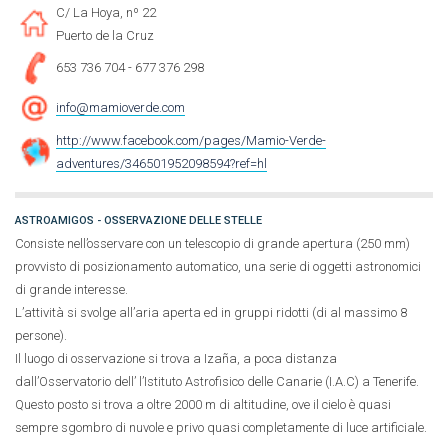
C/ La Hoya, nº 22
Puerto de la Cruz
653 736 704 - 677 376 298
info@mamioverde.com
http://www.facebook.com/pages/Mamio-Verde-
adventures/346501952098594?ref=hl
ASTROAMIGOS - OSSERVAZIONE DELLE STELLE
Consiste nell’osservare con un telescopio di grande apertura (250 mm)
provvisto di posizionamento automatico, una serie di oggetti astronomici
di grande interesse.
L’attività si svolge all’aria aperta ed in gruppi ridotti (di al massimo 8
persone).
Il luogo di osservazione si trova a Izaña, a poca distanza
dall’Osservatorio dell’ l’Istituto Astrofisico delle Canarie (I.A.C) a Tenerife.
Questo posto si trova a oltre 2000 m di altitudine, ove il cielo è quasi
sempre sgombro di nuvole e privo quasi completamente di luce artificiale.