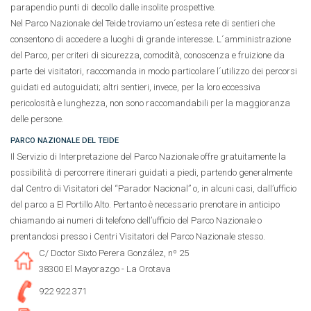
parapendio punti di decollo dalle insolite prospettive.
Nel Parco Nazionale del Teide troviamo un´estesa rete di sentieri che
consentono di accedere a luoghi di grande interesse. L´amministrazione
del Parco, per criteri di sicurezza, comodità, conoscenza e fruizione da
parte dei visitatori, raccomanda in modo particolare l´utilizzo dei percorsi
guidati ed autoguidati; altri sentieri, invece, per la loro eccessiva
pericolosità e lunghezza, non sono raccomandabili per la maggioranza
delle persone.
PARCO NAZIONALE DEL TEIDE
Il Servizio di Interpretazione del Parco Nazionale offre gratuitamente la
possibilità di percorrere itinerari guidati a piedi, partendo generalmente
dal Centro di Visitatori del “Parador Nacional” o, in alcuni casi, dall’ufficio
del parco a El Portillo Alto. Pertanto è necessario prenotare in anticipo
chiamando ai numeri di telefono dell’ufficio del Parco Nazionale o
prentandosi presso i Centri Visitatori del Parco Nazionale stesso.
C/ Doctor Sixto Perera González, nº 25
38300 El Mayorazgo - La Orotava
922 922 371