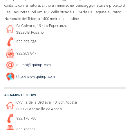
contatto con la natura; si trova immerso nel paesaggio naturale protetto di
Las Lagunetas, nel Km 16,5 della strada TF-24 da La Laguna al Parco
Nazionale del Teide, a 1400 metri di altitudine.
C/ Calvario, 19 - La Esperanza
38290 El Rosario
922 297 238
922 203 847
quimpi@quimpi.com
http://www.quimpi.com
AGUAMONTE TOURS
C/Villa de la Orotava, 10. Edf. Acosta
38612 Granadilla de Abona
922 178 780
922 178781