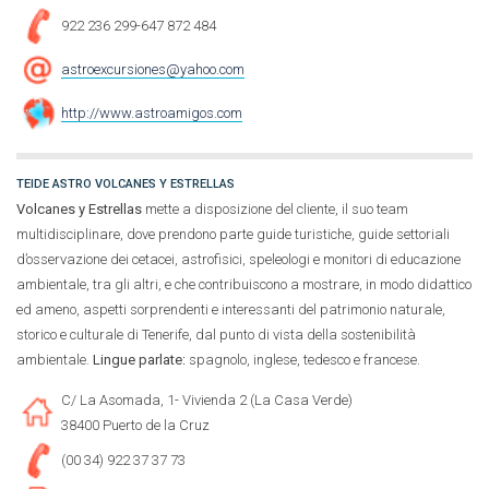
922 236 299-647 872 484
astroexcursiones@yahoo.com
http://www.astroamigos.com
TEIDE ASTRO VOLCANES Y ESTRELLAS
Volcanes y Estrellas
mette a disposizione del cliente, il suo team
multidisciplinare, dove prendono parte guide turistiche, guide settoriali
d’osservazione dei cetacei, astrofisici, speleologi e monitori di educazione
ambientale, tra gli altri, e che contribuiscono a mostrare, in modo didattico
ed ameno, aspetti sorprendenti e interessanti del patrimonio naturale,
storico e culturale di Tenerife, dal punto di vista della sostenibilità
ambientale.
Lingue parlate:
spagnolo, inglese, tedesco e francese.
C/ La Asomada, 1- Vivienda 2 (La Casa Verde)
38400 Puerto de la Cruz
(00 34) 922 37 37 73