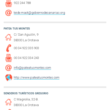
922 244 788
teide.maot@gobiernodecanarias.org
PATEA TUS MONTES
C/ San Agustin, 9
38300 La Orotava
00 34 922 335 903
00 34 922 334 243
info@pateatusmontes.com
http://www.pateatusmontes.com
SENDEROS TURÍSTICOS GREGORIO
C Magnolia, 32-B.
38300 La Orotava