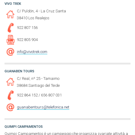
VIVO TREK
C/ Puldón, 4 - La Cruz Santa
38410 Los Realejos
922 807 156
922 805 904
info@vivotrek.com
GUANABEN TOURS
C/ Real, nº 25 - Tamaimo
38684 Santiago del Teide
922 864 152 / 656 807 031
guanabentours@telefonica.net
QUIMPI CAMPAMENTOS
Quimpi Campamentos è un campeggio che organizza svariate attività a