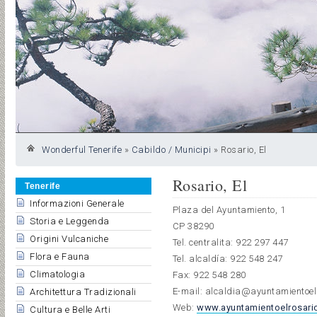
Wonderful Tenerife
»
Cabildo / Municipi
»
Rosario, El
Rosario, El
Tenerife
Informazioni Generale
Plaza del Ayuntamiento, 1
Storia e Leggenda
CP 38290
Origini Vulcaniche
Tel. centralita: 922 297 447
Flora e Fauna
Tel. alcaldía: 922 548 247
Climatologia
Fax: 922 548 280
E-mail: alcaldia@ayuntamientoel
Architettura Tradizionali
Web:
www.ayuntamientoelrosari
Cultura e Belle Arti