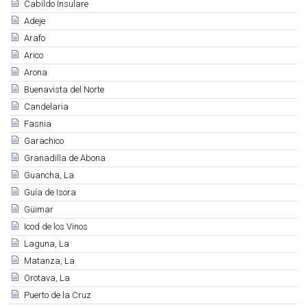
Cabildo Insulare
Adeje
Arafo
Arico
Arona
Buenavista del Norte
Candelaria
Fasnia
Garachico
Granadilla de Abona
Guancha, La
Guía de Isora
Güimar
Icod de los Vinos
Laguna, La
Matanza, La
Orotava, La
Puerto de la Cruz