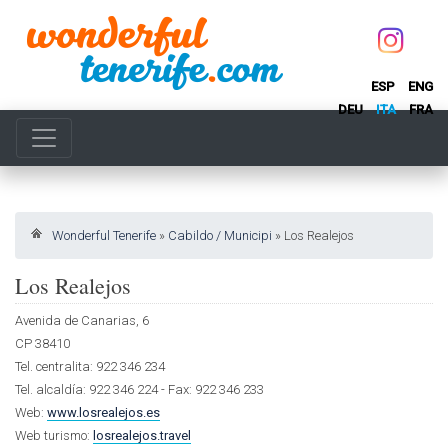
ESP
ENG
DEU
ITA
FRA
Wonderful Tenerife
»
Cabildo / Municipi
»
Los Realejos
Los Realejos
Avenida de Canarias, 6
CP 38410
Tel. centralita: 922 346 234
Tel. alcaldía: 922 346 224 - Fax: 922 346 233
Web:
www.losrealejos.es
Web turismo:
losrealejos.travel