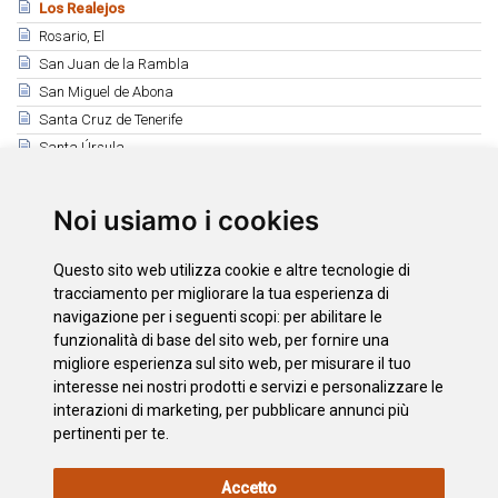
Los Realejos
Rosario, El
San Juan de la Rambla
San Miguel de Abona
Santa Cruz de Tenerife
Santa Úrsula
Santiago del Teide
Sauzal, El
Noi usiamo i cookies
Silos, Los
Tacoronte
Questo sito web utilizza cookie e altre tecnologie di
Tanque, El
tracciamento per migliorare la tua esperienza di
Tegueste
navigazione per i seguenti scopi:
per abilitare le
funzionalità di base del sito web
,
per fornire una
Victoria, La
migliore esperienza sul sito web
,
per misurare il tuo
Vilaflor de Chasna
interesse nei nostri prodotti e servizi e personalizzare le
interazioni di marketing
,
per pubblicare annunci più
pertinenti per te
.
INFORMAZIONI
POLITICA
L'INFORMATIVA
MAPPA
Accetto