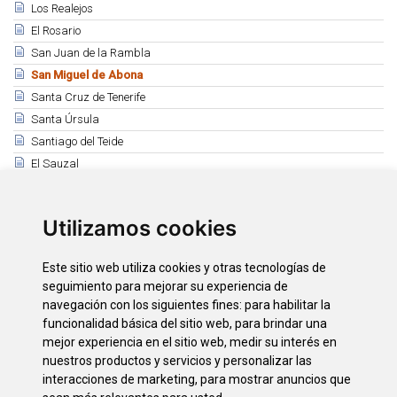
Los Realejos
El Rosario
San Juan de la Rambla
San Miguel de Abona
Santa Cruz de Tenerife
Santa Úrsula
Santiago del Teide
El Sauzal
Los Silos
Tacoronte
Utilizamos cookies
El Tanque
Tegueste
Este sitio web utiliza cookies y otras tecnologías de
La Victoria de Acentejo
seguimiento para mejorar su experiencia de
Vilaflor
navegación con los siguientes fines:
para habilitar la
funcionalidad básica del sitio web
,
para brindar una
mejor experiencia en el sitio web
,
medir su interés en
Descargas
nuestros productos y servicios y personalizar las
San Miguel histórico
interacciones de marketing
,
para mostrar anuncios que