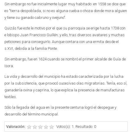
Sin embargo no fue inicialmente lugar muy habitado: en 1558 se dice que
es "tierra despoblada, si no es alguna cueba o choza donde mora alguien
y tiene su ganado cabruno y ovejuno".
Quizás fue este le motivo por el que su parroquia se erige hasta 1738 con
e lobispo Juan Francisco Guillén; y ello, tras diversos avatares y muchas
peticiones para conseguirlo. Aunque contara con una ermita desde el
s.XVI, debida a la familia Ponte.
Sin embargo, fue en 1624 cuando se nombró el primer alcalde de Guía de
Isora.
La vida y desarrollo del municipio ha estado caracterizada por la lucha
por la subsistencia, que provocó sucesivas olas migratorias. Tenía, eso sí,
ganadería ovina y caprina, lo que explica la presencia de manufacturas
textiles.
Sólo la llegada del agua en la presente centuria logró el despegue y
desarrollo del término municipal.
Valoración:
Votos(s): 1. Resultado: 0