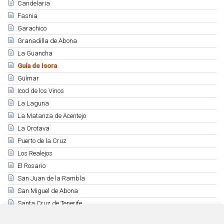
Candelaria
Fasnia
Garachico
Granadilla de Abona
La Guancha
Guía de Isora
Güímar
Icod de los Vinos
La Laguna
La Matanza de Acentejo
La Orotava
Puerto de la Cruz
Los Realejos
El Rosario
San Juan de la Rambla
San Miguel de Abona
Santa Cruz de Tenerife
Santa Úrsula