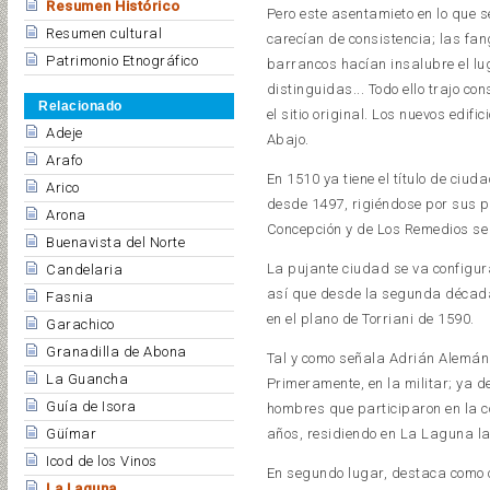
Resumen Histórico
Pero este asentamieto en lo que s
Resumen cultural
carecían de consistencia; las f
Patrimonio Etnográfico
barrancos hacían insalubre el lu
distinguidas... Todo ello trajo co
Relacionado
el sitio original. Los nuevos edif
Adeje
Abajo.
Arafo
En 1510 ya tiene el título de ciu
Arico
desde 1497, rigiéndose por sus 
Arona
Concepción y de Los Remedios se
Buenavista del Norte
La pujante ciudad se va configur
Candelaria
así que desde la segunda década
Fasnia
en el plano de Torriani de 1590.
Garachico
Granadilla de Abona
Tal y como señala Adrián Alemán 
La Guancha
Primeramente, en la militar; ya d
Guía de Isora
hombres que participaron en la co
Güímar
años, residiendo en La Laguna la
Icod de los Vinos
En segundo lugar, destaca como c
La Laguna