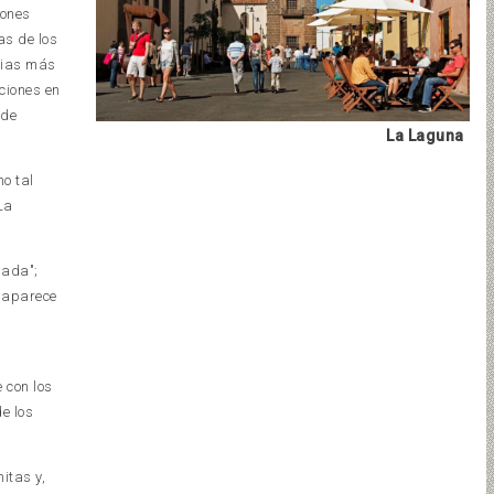
iones
as de los
ilias más
aciones en
 de
La Laguna
mo tal
La
mada";
e aparece
 con los
e los
itas y,