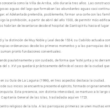
e conocería como la Villa de Arriba, sólo duraría tres años. Las construcc
angosas aguas del lago que formaban las abundantes aguas casi continu
gar; el Adelantado pretendía, posblemente, formar una corte con las fam
nsigo la prohibición, a partir de abril del año 1500, de permitir más edific
icios habrían de levantarse desde el hospital de Santispíritu hacia el lugar
dad y la distinción de Muy Noble y Leal desde 1534; su Cabildo actuaba co
propias ordenanzas desde los primeros momentos y a las parroquias de 
 suman pronto fundaciones conventuales.
ando paulatinamente y con cuidado, de forma que "esté junta y no derra
 del s. XVI ya quedará prácticamente definido el casco de la ciudad qu
en su Guía de La Laguna (1986), en tres aspectos destaca la ciudad.
esde sus inicios se encuentra presente el ejército, formado originariamente
nquista. Esta presencia, con distinta intensidad, se mantuvo a lo largo d
 Capitanía General de las Islas, trasladada aquí en 1723.
entro religioso de la Isla. A las parroquias primeras se unen muchas erm