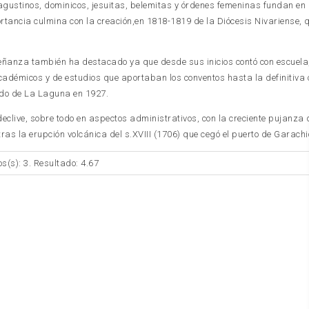
 agustinos, dominicos, jesuitas, belemitas y órdenes femeninas fundan en
tancia culmina con la creación,en 1818-1819 de la Diócesis Nivariense, q
nseñanza también ha destacado ya que desde sus inicios contó con escuela
démicos y de estudios que aportaban los conventos hasta la definitiva 
do de La Laguna en 1927.
declive, sobre todo en aspectos administrativos, con la creciente pujanza
tras la erupción volcánica del s.XVIII (1706) que cegó el puerto de Garachi
os(s): 3. Resultado: 4.67