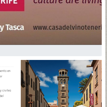
mento en
er
 civiles
del