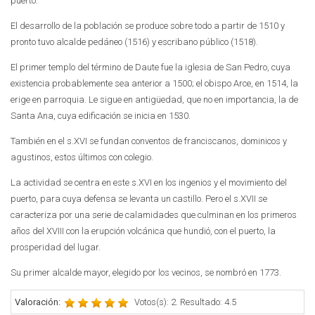
puerto.
El desarrollo de la población se produce sobre todo a partir de 1510 y
pronto tuvo alcalde pedáneo (1516) y escribano público (1518).
El primer templo del término de Daute fue la iglesia de San Pedro, cuya
existencia probablemente sea anterior a 1500; el obispo Arce, en 1514, la
erige en parroquia. Le sigue en antigüedad, que no en importancia, la de
Santa Ana, cuya edificación se inicia en 1530.
También en el s.XVI se fundan conventos de franciscanos, dominicos y
agustinos, estos últimos con colegio.
La actividad se centra en este s.XVI en los ingenios y el movimiento del
puerto, para cuya defensa se levanta un castillo. Pero el s.XVII se
caracteriza por una serie de calamidades que culminan en los primeros
años del XVIII con la erupción volcánica que hundió, con el puerto, la
prosperidad del lugar.
Su primer alcalde mayor, elegido por los vecinos, se nombró en 1773.
Valoración:
Votos(s): 2. Resultado: 4.5