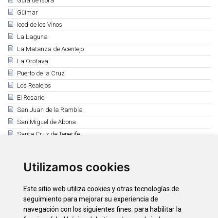
Guía de Isora
Güímar
Icod de los Vinos
La Laguna
La Matanza de Acentejo
La Orotava
Puerto de la Cruz
Los Realejos
El Rosario
San Juan de la Rambla
San Miguel de Abona
Santa Cruz de Tenerife
Santa Úrsula
Santiago del Teide
Utilizamos cookies
El Sauzal
Los Silos
Este sitio web utiliza cookies y otras tecnologías de
Tacoronte
seguimiento para mejorar su experiencia de
El Tanque
navegación con los siguientes fines:
para habilitar la