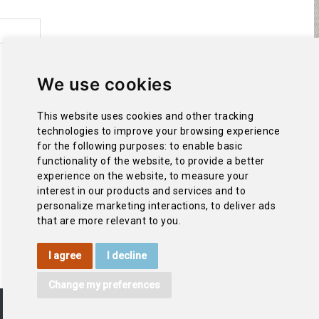
We use cookies
This website uses cookies and other tracking
technologies to improve your browsing experience
for the following purposes:
to enable basic
functionality of the website
,
to provide a better
experience on the website
,
to measure your
interest in our products and services and to
personalize marketing interactions
,
to deliver ads
that are more relevant to you
.
I agree
I decline
Change my preferences
ACCESSIBILITY
CONTACT