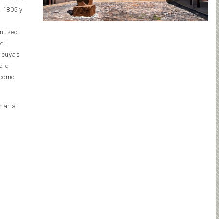
s 1805 y
 museo,
el
e cuyas
da a
 como
mar al