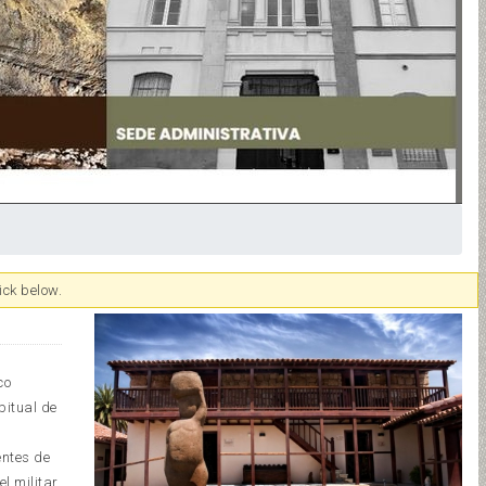
ick below.
co
bitual de
entes de
l militar