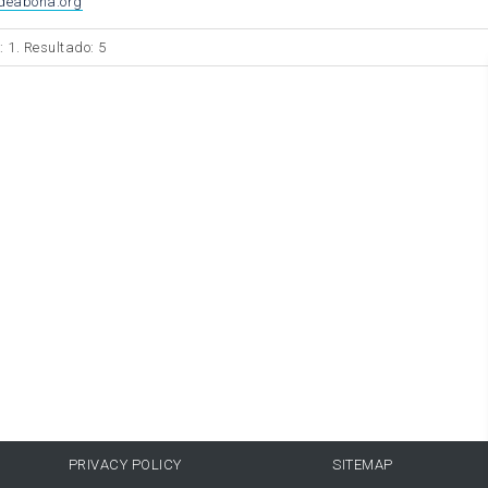
deabona.org
: 1. Resultado: 5
PRIVACY POLICY
SITEMAP