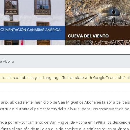
de Abona
 is not available in your language. To translate with Google Translate™ cl
a
nario, ubicada en el municipio de San Miguel de Abona en la zona del cas
nstruida durante el primer tercio del siglo XIX, para uso como vivienda ha
rida por el Ayuntamiento de San Miguel de Abona en 1998 a los descendi
 fuera el capitán de milicias que da nombre a la edificación, en su época e