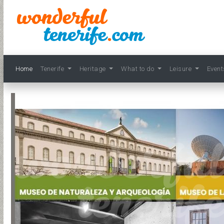
Home
Tenerife
Heritage
What to do
Leisure
Even