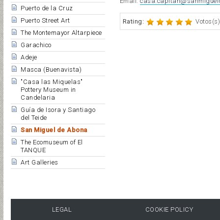
Email:
casa.capitan@sanmiguel
Puerto de la Cruz
Puerto Street Art
Rating:
Votos(s)
The Montemayor Altarpiece
Garachico
Adeje
Masca (Buenavista)
"Casa las Miquelas"
Pottery Museum in
Candelaria
Guía de Isora y Santiago
del Teide
San Miguel de Abona
The Ecomuseum of El
TANQUE
Art Galleries
LEGAL
COOKIE POLICY