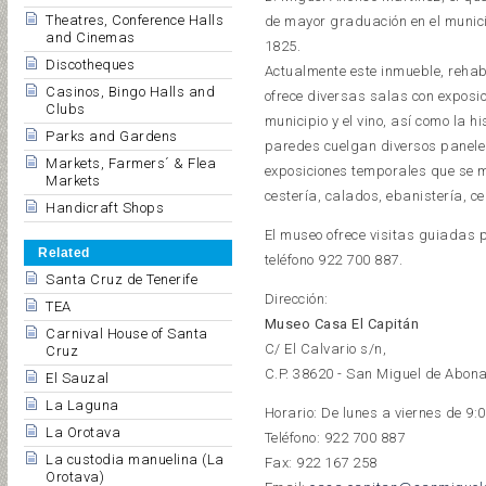
Theatres, Conference Halls
de mayor graduación en el munici
and Cinemas
1825.
Discotheques
Actualmente este inmueble, rehabi
Casinos, Bingo Halls and
ofrece diversas salas con exposic
Clubs
municipio y el vino, así como la 
Parks and Gardens
paredes cuelgan diversos paneles
Markets, Farmers´ & Flea
exposiciones temporales que se 
Markets
cestería, calados, ebanistería, ce
Handicraft Shops
El museo ofrece visitas guiadas 
Related
teléfono 922 700 887.
Santa Cruz de Tenerife
Dirección:
TEA
Museo Casa El Capitán
Carnival House of Santa
C/ El Calvario s/n,
Cruz
C.P. 38620 - San Miguel de Abon
El Sauzal
La Laguna
Horario: De lunes a viernes de 9:
La Orotava
Teléfono: 922 700 887
La custodia manuelina (La
Fax: 922 167 258
Orotava)