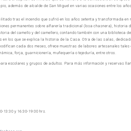
pio, además de alcalde de San Miguel en varias ocasiones entre los año
litado tras el incendio que sufrió en los años setenta y transformada en
iones permanentes sobre alfarería tradicional (losa chasnera), historia d
historia del camello y del camellero, contando también con una biblioteca d
 en los que se explica la historia de la Casa. Otra de las salas, dedica
modifican cada dos meses, ofrece muestras de labores artesanales tales
rámica, forja, guarnicionería, muñequería o tejeduría, entre otros.
para escolares y grupos de adultos. Para más información y reservas lla
a
00-13:30 y 16:30-19:00 hrs.