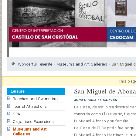
Wonderful Tenerife
»
Museums and Art Galleries
»
San Miguel 
This page
San Miguel de Abon
Leisure
Beaches and Swimming
MUSEO CASA EL CAPITÁN
Tourist Attractions
La Casa, de estilo tradicional ca
SPA
conocida como El Calvario, fue co
D. Miguel Alfonso y su familia.
Organised Excursions
La Casa de El Capitán fue adqui
Museums and Art
Galleries
D. Miguel Alfonso Martínez, el que