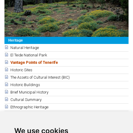
Heritage
Natural Heritage
El Teide National Park
Vantage Points of Tenerife
Historic Sites
The Assets of Cultural Interest (BIC)
Historic Buildings
Brief Municipal History
Cultural Summary
Ethnographic Heritage
Related
Vantage Points of Tenerife
We use cookies