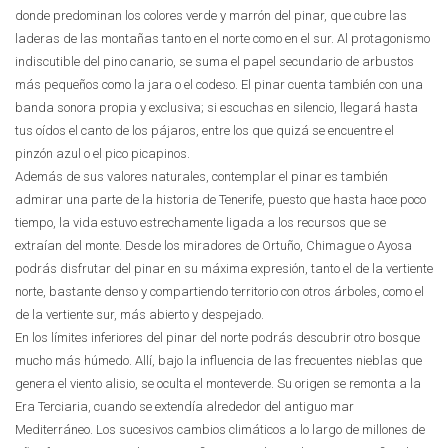
donde predominan los colores verde y marrón del pinar, que cubre las
laderas de las montañas tanto en el norte como en el sur. Al protagonismo
indiscutible del pino canario, se suma el papel secundario de arbustos
más pequeños como la jara o el codeso. El pinar cuenta también con una
banda sonora propia y exclusiva; si escuchas en silencio, llegará hasta
tus oídos el canto de los pájaros, entre los que quizá se encuentre el
pinzón azul o el pico picapinos.
Además de sus valores naturales, contemplar el pinar es también
admirar una parte de la historia de Tenerife, puesto que hasta hace poco
tiempo, la vida estuvo estrechamente ligada a los recursos que se
extraían del monte. Desde los miradores de Ortuño, Chimague o Ayosa
podrás disfrutar del pinar en su máxima expresión, tanto el de la vertiente
norte, bastante denso y compartiendo territorio con otros árboles, como el
de la vertiente sur, más abierto y despejado.
En los límites inferiores del pinar del norte podrás descubrir otro bosque
mucho más húmedo. Allí, bajo la influencia de las frecuentes nieblas que
genera el viento alisio, se oculta el monteverde. Su origen se remonta a la
Era Terciaria, cuando se extendía alrededor del antiguo mar
Mediterráneo. Los sucesivos cambios climáticos a lo largo de millones de