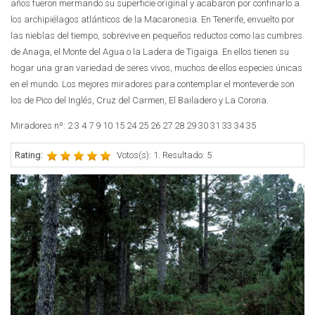
años fueron mermando su superficie original y acabaron por confinarlo a
los archipiélagos atlánticos de la Macaronesia. En Tenerife, envuelto por
las nieblas del tiempo, sobrevive en pequeños reductos como las cumbres
de Anaga, el Monte del Agua o la Ladera de Tigaiga. En ellos tienen su
hogar una gran variedad de seres vivos, muchos de ellos especies únicas
en el mundo. Los mejores miradores para contemplar el monteverde son
los de Pico del Inglés, Cruz del Carmen, El Bailadero y La Corona.
Miradores nº: 2 3 4 7 9 10 15 24 25 26 27 28 29 30 31 33 34 35
Rating:
Votos(s): 1. Resultado: 5