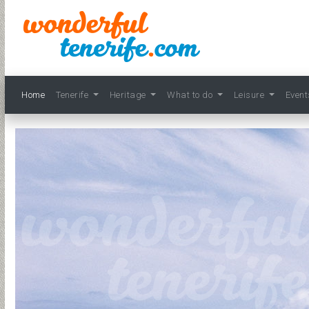
Home
Tenerife
Heritage
What to do
Leisure
Even