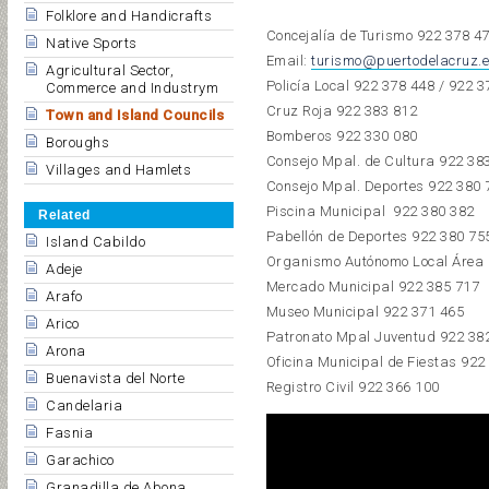
Folklore and Handicrafts
Concejalía de Turismo 922 378 47
Native Sports
Email:
turismo@puertodelacruz.
Agricultural Sector,
Policía Local 922 378 448 / 922 
Commerce and Industrym
Cruz Roja 922 383 812
Town and Island Councils
Bomberos 922 330 080
Boroughs
Consejo Mpal. de Cultura 922 38
Villages and Hamlets
Consejo Mpal. Deportes 922 380 
Piscina Municipal 922 380 382
Related
Pabellón de Deportes 922 380 75
Island Cabildo
Organismo Autónomo Local Área 
Adeje
Mercado Municipal 922 385 717
Arafo
Museo Municipal 922 371 465
Arico
Patronato Mpal Juventud 922 38
Arona
Oficina Municipal de Fiestas 922
Buenavista del Norte
Registro Civil 922 366 100
Candelaria
Fasnia
Garachico
Granadilla de Abona