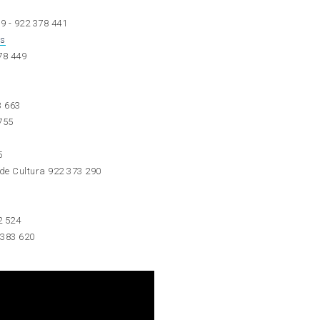
9 - 922 378 441
es
378 449
3 663
755
5
de Cultura 922 373 290
2 524
 383 620