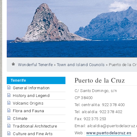
Wonderful Tenerife
»
Town and Island Councils
»
Puerto de la C
Puerto de la Cruz
Tenerife
General Information
C/ Santo Domingo, s/n
History and Legend
CP 38400
Volcanic Origins
Tel. centralita: 922 378 400
Flora and Fauna
Tel. alcaldía: 922 378 402
Climate
Fax: 922 375 253
Email: alcaldia@puertodelacruz.
Traditional Architecture
Web :
www.puertodelacruz.
es
Culture and Fine Arts