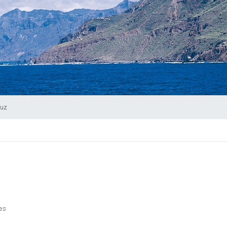
ruz
es