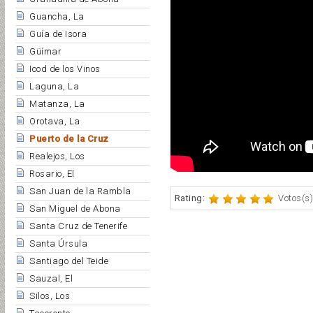
Guancha, La
Guía de Isora
Güímar
Icod de los Vinos
Laguna, La
Matanza, La
Orotava, La
Puerto de la Cruz
Realejos, Los
Rosario, El
San Juan de la Rambla
Rating:
Votos(s)
San Miguel de Abona
Santa Cruz de Tenerife
Santa Úrsula
Santiago del Teide
Sauzal, El
Silos, Los