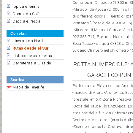
Cumbres in Chipeque (1.800 m Slm
Ippica e Tennis
-Mirador de Ayosa (2. 000 m s l m
Campi da Golf
di differenti colori) - Puerto di Iz
Caccia e Pesca
Visitatori " (orario dalle 9 alle
-Mirador di Mina di San José in 
Correlati
922 383 711) Parador Nacional de
Itinerari da Nord
Boca Tauce - strada C-823 a Chio 
Rutas desde el Sur
vulcano Chinyero nel chilometro 1
Listado de carreteras
Carreteras a El Teide
ROTTA NUMERO DUE: A
GARACHICO-PUNT
Scarica
Partenza da Playa de Las Americ
Mapa de Tenerife
-Incrocio di Arona-Arona- las Esc
forestale km 67)-Zona Ricreativ
-Boca del Tauce - los Azulejos- L
stazione della funivia (informazi
Centro dei Visitatori" (orario dalle
-Scendere verso La Orotava mira