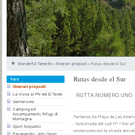
Wonderful Tenerife
»
Itinerari proposti
»
Rutas desde el Sur
Rutas desde el Sur
Fare
Itinerari proposti
ROTTA NUMERO UNO: 
La Visita al PN del El Teide
Sentierismo
Camping ed
Accampamenti; Rifugi di
Partenza da Playa de Las Americ
Montagna
- Autostrada del sud TF-1 fino all'
Sport Acquatici
connessione con la strada dorsa
Parapendio - Altri Sport