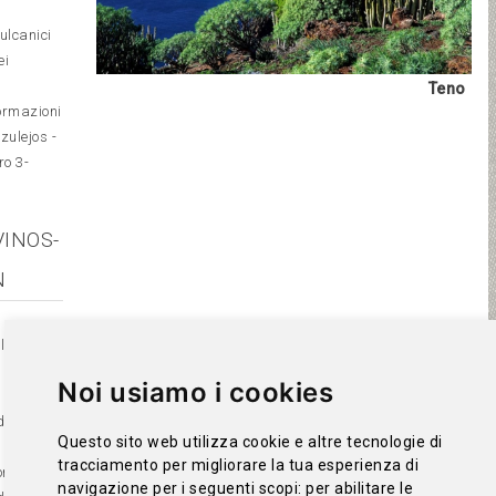
ulcanici
ei
Teno
ormazioni
zulejos -
ro 3-
VINOS-
N
lla casa
Noi usiamo i cookies
 -
a) - "
Questo sito web utilizza cookie e altre tecnologie di
tracciamento per migliorare la tua esperienza di
one
navigazione per i seguenti scopi:
per abilitare le