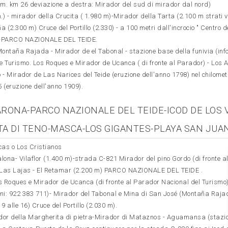
. km 26 deviazione a destra: Mirador del sud di mirador dal nord)
.) - mirador della Crucita ( 1.980 m)-Mirador della Tarta (2.100 m strati v
aña (2.300 m) Cruce del Portillo (2.330) - a 100 metri dall'incrocio " Centro d
 16)-PARCO NAZIONALE DEL TEIDE.
Montaña Rajada - Mirador de el Tabonal - stazione base della funivia (inf
 Turismo. Los Roques e Mirador de Ucanca ( di fronte al Parador) - Los A
- Mirador de Las Narices del Teide (eruzione dell'anno 1798) nel chilomet
5 (eruzione dell'anno 1909).
RONA-PARCO NAZIONALE DEL TEIDE-ICOD DE LOS 
A DI TENO-MASCA-LOS GIGANTES-PLAYA SAN JUA
as o Los Cristianos
alona- Vilaflor (1.400 m)-strada C-821 Mirador del pino Gordo (di fronte a
a Las Lajas - El Retamar (2.200 m) PARCO NAZIONALE DEL TEIDE .
os Roques e Mirador de Ucanca (di fronte al Parador Nacional del Turismo)
oni: 922 383 711)- Mirador del Tabonal e Mina di San José (Montaña Rajad
 9 alle 16) Cruce del Portillo (2.030 m).
dor della Margherita di pietra-Mirador di Mataznos - Aguamansa (stazi