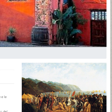
 e le
i del