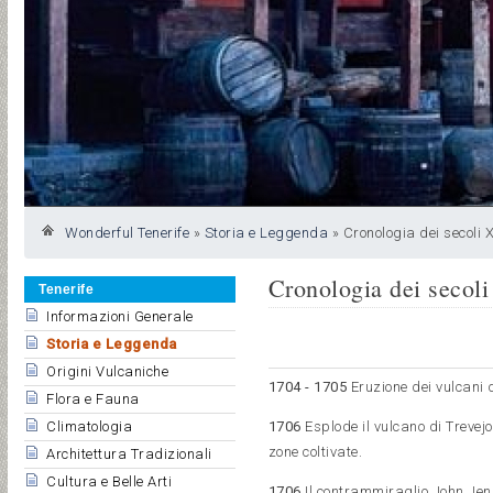
Wonderful Tenerife
»
Storia e Leggenda
»
Cronologia dei secoli X
Cronologia dei secol
Tenerife
Informazioni Generale
Storia e Leggenda
Origini Vulcaniche
1704 - 1705
Eruzione dei vulcani 
Flora e Fauna
1706
Esplode il vulcano di Trevejo
Climatologia
zone coltivate.
Architettura Tradizionali
Cultura e Belle Arti
1706
Il contrammiraglio John Jen