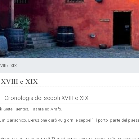
VIII e XIX
i XVIII e XIX
Cronologia dei secoli XVIII e XIX
di Siete Fuentes, Fasnia ed
Arafo.
, in Garachico. L’eruzione durò 40 giorni e seppellì il porto, parte del paese
nings, con una squadra di 13 navi, cerca senza successo d’impossessars