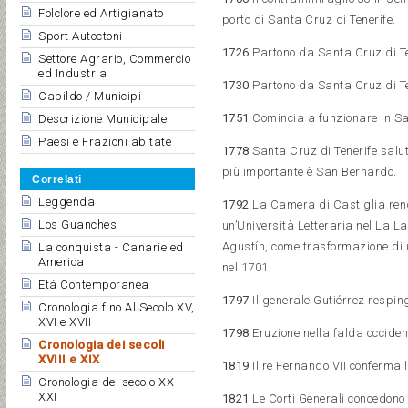
Folclore ed Artigianato
porto di Santa Cruz di Tenerife.
Sport Autoctoni
1726
Partono da Santa Cruz di Ten
Settore Agrario, Commercio
ed Industria
1730
Partono da Santa Cruz di Ten
Cabildo / Municipi
1751
Comincia a funzionare in San
Descrizione Municipale
Paesi e Frazioni abitate
1778
Santa Cruz di Tenerife saluta
più importante è San Bernardo.
Correlati
Leggenda
1792
La Camera di Castiglia rende
Los Guanches
un’Università Letteraria nel La La
Agustín, come trasformazione di un
La conquista - Canarie ed
America
nel 1701.
Etá Contemporanea
1797
Il generale Gutiérrez respin
Cronologia fino Al Secolo XV,
XVI e XVII
1798
Eruzione nella falda occident
Cronologia dei secoli
XVIII e XIX
1819
Il re Fernando VII conferma 
Cronologia del secolo XX -
XXI
1821
Le Corti Generali concedono a