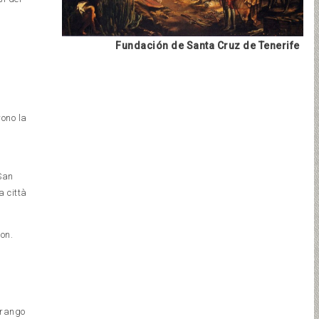
Fundación de Santa Cruz de Tenerife
rono la
 San
a città
on.
, rango