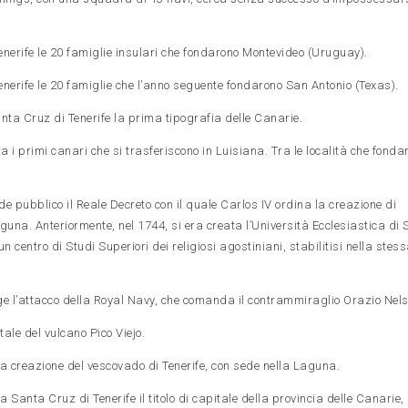
erife le 20 famiglie insulari che fondarono Montevideo (Uruguay).
erife le 20 famiglie che l’anno seguente fondarono San Antonio (Texas).
ta Cruz di Tenerife la prima tipografia delle Canarie.
 i primi canari che si trasferiscono in Luisiana. Tra le località che fonda
 pubblico il Reale Decreto con il quale Carlos IV ordina la creazione di
guna. Anteriormente, nel 1744, si era creata l’Università Ecclesiastica di
 centro di Studi Superiori dei religiosi agostiniani, stabilitisi nella stess
ge l’attacco della Royal Navy, che comanda il contrammiraglio Orazio Nels
ale del vulcano Pico Viejo.
la creazione del vescovado di Tenerife, con sede nella Laguna.
 Santa Cruz di Tenerife il titolo di capitale della provincia delle Canarie