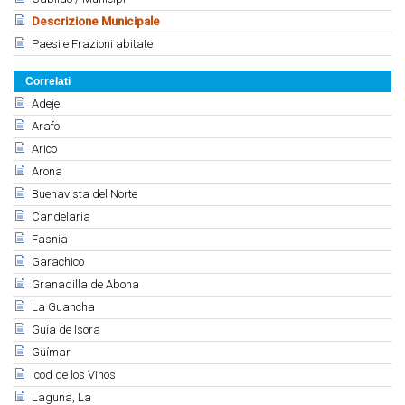
Descrizione Municipale
Paesi e Frazioni abitate
Correlati
Adeje
Arafo
Arico
Arona
Buenavista del Norte
Candelaria
Fasnia
Garachico
Granadilla de Abona
La Guancha
Guía de Isora
Güímar
Icod de los Vinos
Laguna, La