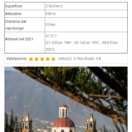
Superficie
218,9 km2
Altitudine
390 m
Distanza dal
35 km.
capoluogo
41.317
Abitanti nel 2021
(31.520 en 1981 ; 35.142 en 1991 ; 38.670 en
2001)
Valutazione:
Votos(s): 5. Resultado: 4.8