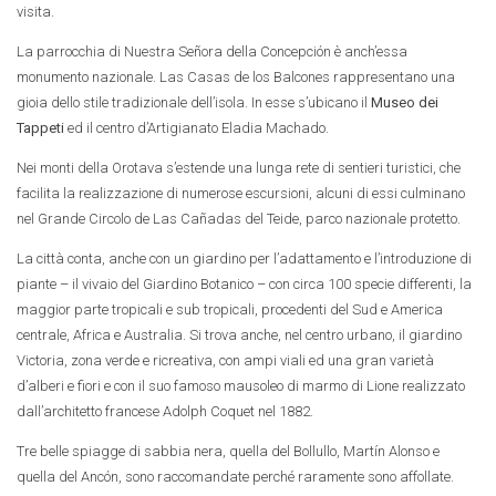
visita.
La parrocchia di Nuestra Señora della Concepción è anch’essa
monumento nazionale. Las Casas de los Balcones rappresentano una
gioia dello stile tradizionale dell’isola. In esse s’ubicano il
Museo dei
Tappeti
ed il centro d’Artigianato Eladia Machado.
Nei monti della Orotava s’estende una lunga rete di sentieri turistici, che
facilita la realizzazione di numerose escursioni, alcuni di essi culminano
nel Grande Circolo de Las Cañadas del Teide, parco nazionale protetto.
La città conta, anche con un giardino per l’adattamento e l’introduzione di
piante – il vivaio del Giardino Botanico – con circa 100 specie differenti, la
maggior parte tropicali e sub tropicali, procedenti del Sud e America
centrale, Africa e Australia. Si trova anche, nel centro urbano, il giardino
Victoria, zona verde e ricreativa, con ampi viali ed una gran varietà
d’alberi e fiori e con il suo famoso mausoleo di marmo di Lione realizzato
dall’architetto francese Adolph Coquet nel 1882.
Tre belle spiagge di sabbia nera, quella del Bollullo, Martín Alonso e
quella del Ancón, sono raccomandate perché raramente sono affollate.