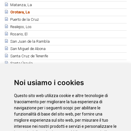
Matanza, La
Orotava, La
Puerto de la Cruz
Realejos, Los
Rosario, El
San Juan de la Rambla
San Miguel de Abona
Santa Cruz de Tenerife
Santa Úrsula
Santiago del Teide
Sauzal, El
Noi usiamo i cookies
Silos, Los
Tacoronte
Questo sito web utilizza cookie e altre tecnologie di
Tanque, El
tracciamento per migliorare la tua esperienza di
Tegueste
navigazione per i seguenti scopi:
per abilitare le
funzionalità di base del sito web
,
per fornire una
Victoria, La
migliore esperienza sul sito web
,
per misurare il tuo
Vilaflor
interesse nei nostri prodotti e servizi e personalizzare le