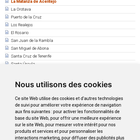
La Matanza de Acentejo
La Orotava
Puerto de la Cruz
Los Realejos
El Rosario
San Juan de la Rambla
San Miguel de Abona
Santa Cruz de Tenerife
Santa Úrsula
Santiago del Teide
El Sauzal
Nous utilisons des cookies
Los Silos
Tacoronte
Ce site Web utilise des cookies et d'autres technologies
El Tanque
de suivi pour améliorer votre expérience de navigation
Tegueste
aux fins suivantes :
pour activer les fonctionnalités de
base du site Web
,
pour offrir une meilleure expérience
La Victoria de Acentejo
sur le site Web
,
pour mesurer votre intérêt pour nos
Vilaflor
produits et services et pour personnaliser les
interactions marketing
,
pour diffuser des publicités plus