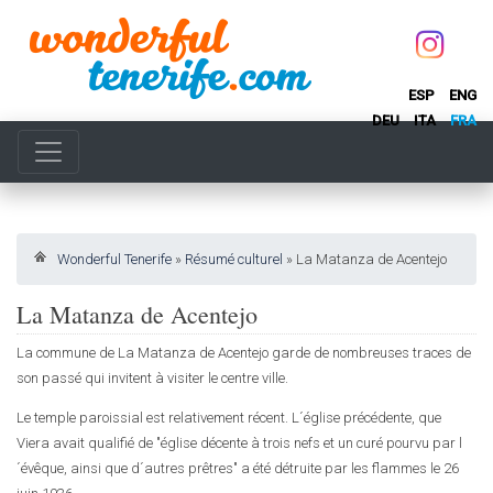
ESP
ENG
DEU
ITA
FRA
Wonderful Tenerife
»
Résumé culturel
»
La Matanza de Acentejo
La Matanza de Acentejo
La commune de La Matanza de Acentejo garde de nombreuses traces de
son passé qui invitent à visiter le centre ville.
Le temple paroissial est relativement récent. L´église précédente, que
Viera avait qualifié de "église décente à trois nefs et un curé pourvu par l
´évêque, ainsi que d´autres prêtres" a été détruite par les flammes le 26