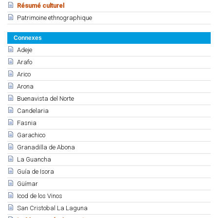
Résumé culturel
Patrimoine ethnographique
Connexes
Adeje
Arafo
Arico
Arona
Buenavista del Norte
Candelaria
Fasnia
Garachico
Granadilla de Abona
La Guancha
Guía de Isora
Güímar
Icod de los Vinos
San Cristobal La Laguna