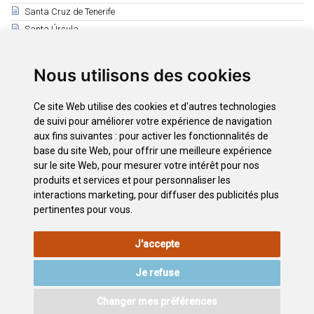
Santa Cruz de Tenerife
Santa Úrsula
Santiago del Teide
El Sauzal
Nous utilisons des cookies
Los Silos
Tacoronte
Ce site Web utilise des cookies et d'autres technologies
El Tanque
de suivi pour améliorer votre expérience de navigation
Tegueste
aux fins suivantes :
pour activer les fonctionnalités de
base du site Web
,
pour offrir une meilleure expérience
La Victoria de Acentejo
sur le site Web
,
pour mesurer votre intérêt pour nos
Vilaflor
produits et services et pour personnaliser les
interactions marketing
,
pour diffuser des publicités plus
pertinentes pour vous
.
INFORMATIONS
POLITIQUE
POLITIQUE DE
PLAN
J'accepte
LÉGALES
DE
CONFIDENTIALITÉ
DU SITE
COOKIES
Je refuse
ACCESSIBILITÉ
CONTACTEZ
Changer mes préférences
©2026
Wonderful Tenerife
. Todos los derechos reservados.