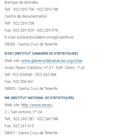
Banque de données
Telf.: 922 239 756 - 922 239 748
Centre de documentation
Telf.: 922 239 758
Fax: 922 239 929 - 922 239 979
E-mail: estadisticadeturismo@cabtfe.es
38003 - Santa Cruz de Tenerife
ISTAC (INSTITUT CANARIEN DE STATISTIQUES)
Web site:
www.gobiernodecanarias.org/istac
Avda. Reyes Católicos, nº 31 - Edif. Ceres, 1ª pl.
Telf. 922 204546 - 922 204 584
Fax: 922 204 441
38005 - Santa Cruz de Tenerife
INE (INSTITUT NATIONAL DE STATISTIQUES)
Web site:
http://www.ine.es/
C / San Antonio, nº 24
Telf.: 922 245 787 - 922 245 788
Fax: 922 247 415
38001 - Santa Cruz de Tenerife