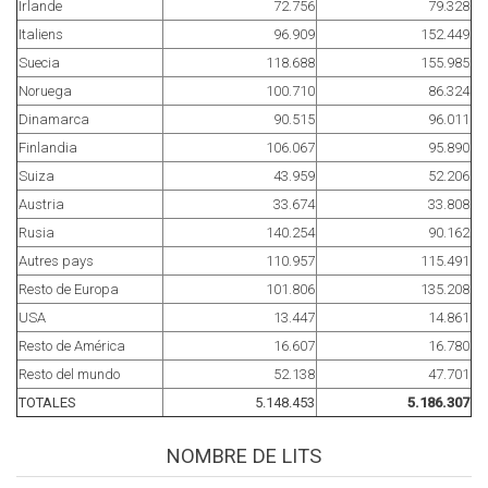
Irlande
72.756
79.328
Italiens
96.909
152.449
Suecia
118.688
155.985
Noruega
100.710
86.324
Dinamarca
90.515
96.011
Finlandia
106.067
95.890
Suiza
43.959
52.206
Austria
33.674
33.808
Rusia
140.254
90.162
Autres pays
110.957
115.491
Resto de Europa
101.806
135.208
USA
13.447
14.861
Resto de América
16.607
16.780
Resto del mundo
52.138
47.701
TOTALES
5.148.453
5.186.307
NOMBRE DE LITS