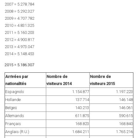
2007 = 5.278.784
2008 = 5.292.327
2009 = 4.707.782
2010 = 4.831.325
2011 = 5.160.203
2012 = 4.900.817
2013 = 4.973.047
2014 = 5.148.453
2015 = 5.186.307
Arrivées par
Nombre de
Nombre de
nationalités
visiteurs 2014
visiteurs 2015
Espagnols
1.154.877
1.197.223
Hollande
137.714
146.148
Belges
140.213
146.061
Allemands
611.875
590.615
Français
168.823
168.840
Anglais (R.U.)
1.684.211
1.765.216