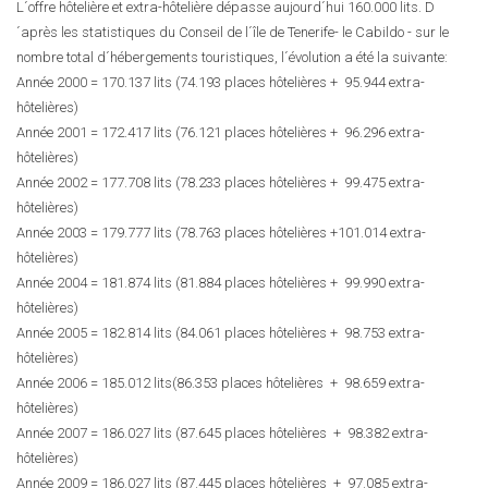
L´offre hôtelière et extra-hôtelière dépasse aujourd´hui 160.000 lits. D
´après les statistiques du Conseil de l´île de Tenerife- le Cabildo - sur le
nombre total d´hébergements touristiques, l´évolution a été la suivante:
Année 2000 = 170.137 lits (74.193 places hôtelières + 95.944 extra-
hôtelières)
Année 2001 = 172.417 lits (76.121 places hôtelières + 96.296 extra-
hôtelières)
Année 2002 = 177.708 lits (78.233 places hôtelières + 99.475 extra-
hôtelières)
Année 2003 = 179.777 lits (78.763 places hôtelières +101.014 extra-
hôtelières)
Année 2004 = 181.874 lits (81.884 places hôtelières + 99.990 extra-
hôtelières)
Année 2005 = 182.814 lits (84.061 places hôtelières + 98.753 extra-
hôtelières)
Année 2006 = 185.012 lits(86.353 places hôtelières + 98.659 extra-
hôtelières)
Année 2007 = 186.027 lits (87.645 places hôtelières + 98.382 extra-
hôtelières)
Année 2009 = 186.027 lits (87.445 places hôtelières + 97.085 extra-