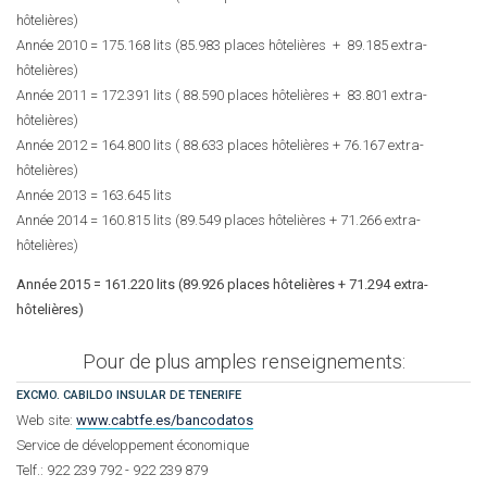
hôtelières)
Année 2010 = 175.168 lits (85.983 places hôtelières + 89.185 extra-
hôtelières)
Année 2011 = 172.391 lits ( 88.590 places hôtelières + 83.801 extra-
hôtelières)
Année 2012 = 164.800 lits ( 88.633 places hôtelières + 76.167 extra-
hôtelières)
Année 2013 = 163.645 lits
Année 2014 = 160.815 lits (89.549 places hôtelières + 71.266 extra-
hôtelières)
Année 2015 = 161.220 lits (89.926 places hôtelières + 71.294 extra-
hôtelières)
Pour de plus amples renseignements:
EXCMO. CABILDO INSULAR DE TENERIFE
Web site:
www.cabtfe.es/bancodatos
Service de développement économique
Telf.: 922 239 792 - 922 239 879