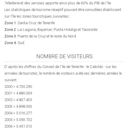
´hôtellerie et des services apporte ainsi plus de 60% du PIB de l´île.
Les statistiques de tourisme réceptif pouvant être consultées établissent
sur l'île les zones touristiques suivantes :
Zone 1
: Santa Cruz de Tenerife
Zone 2
: La Laguna, Bajamar, Punta Hidalgo et Tacoronte
Zone 3
: Puerto de la Cruz et le reste du Nord
Zone 4
: Sud
NOMBRE DE VISITEURS
D´après les chiffres du Conseil de l´île de Tenerife - le Cabildo - sur les
arrivées de touristes, le nombre de visiteurs a été ces dernières années le
suivant:
2000 = 4.730.290
2001 = 4.880.039
2002 = 4.837.435
2003 = 4.898.003
2004 = 5.016.277
2005 = 5.093.732
2006 = 5.451.013