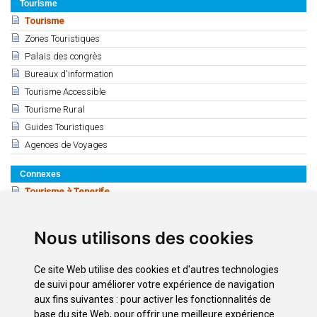
Tourisme
Tourisme
Zones Touristiques
Palais des congrès
Bureaux d'information
Tourisme Accessible
Tourisme Rural
Guides Touristiques
Agences de Voyages
Connexes
Tourisme à Tenerife
Téléchargements
Nous utilisons des cookies
2010
2011
Ce site Web utilise des cookies et d'autres technologies
2012
de suivi pour améliorer votre expérience de navigation
aux fins suivantes :
pour activer les fonctionnalités de
2015 STATISTIQUES DU TOURISME
base du site Web
,
pour offrir une meilleure expérience
2015 TOURISME: Graphiques et tableaux