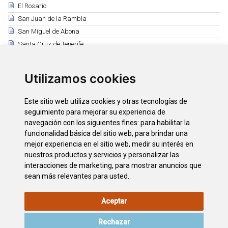
El Rosario
San Juan de la Rambla
San Miguel de Abona
Santa Cruz de Tenerife
Santa Úrsula
Santiago del Teide
Utilizamos cookies
El Sauzal
Los Silos
Este sitio web utiliza cookies y otras tecnologías de
Tacoronte
seguimiento para mejorar su experiencia de
El Tanque
navegación con los siguientes fines:
para habilitar la
funcionalidad básica del sitio web
,
para brindar una
Tegueste
mejor experiencia en el sitio web
,
medir su interés en
La Victoria de Acentejo
nuestros productos y servicios y personalizar las
Vilaflor
interacciones de marketing
,
para mostrar anuncios que
sean más relevantes para usted
.
Aceptar
AVISO LEGAL
POLÍTICA DE
POLÍTICA DE
MAPA WEB
COOKIES
PRIVACIDAD
Rechazar