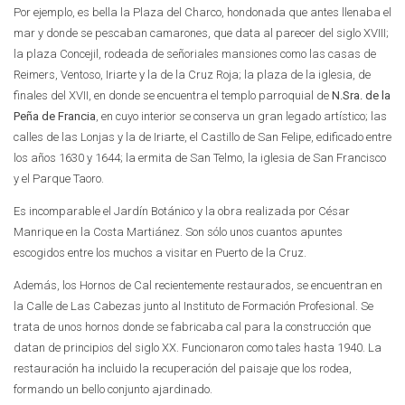
Por ejemplo, es bella la Plaza del Charco, hondonada que antes llenaba el
mar y donde se pescaban camarones, que data al parecer del siglo XVIII;
la plaza Concejil, rodeada de señoriales mansiones como las casas de
Reimers, Ventoso, Iriarte y la de la Cruz Roja; la plaza de la iglesia, de
finales del XVII, en donde se encuentra el templo parroquial de
N.Sra. de la
Peña de Francia
, en cuyo interior se conserva un gran legado artístico; las
calles de las Lonjas y la de Iriarte, el Castillo de San Felipe, edificado entre
los años 1630 y 1644; la ermita de San Telmo, la iglesia de San Francisco
y el Parque Taoro.
Es incomparable el Jardín Botánico y la obra realizada por César
Manrique en la Costa Martiánez. Son sólo unos cuantos apuntes
escogidos entre los muchos a visitar en Puerto de la Cruz.
Además, los Hornos de Cal recientemente restaurados, se encuentran en
la Calle de Las Cabezas junto al Instituto de Formación Profesional. Se
trata de unos hornos donde se fabricaba cal para la construcción que
datan de principios del siglo XX. Funcionaron como tales hasta 1940. La
restauración ha incluido la recuperación del paisaje que los rodea,
formando un bello conjunto ajardinado.