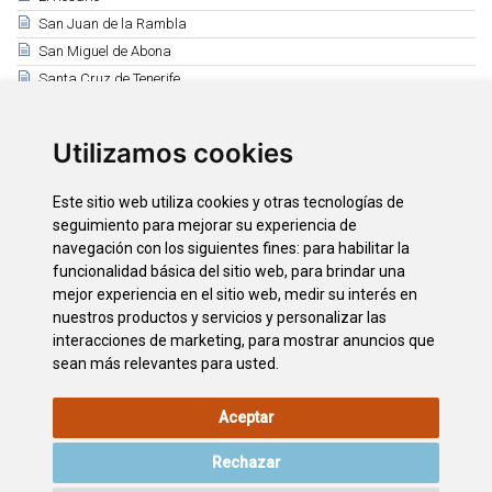
San Juan de la Rambla
San Miguel de Abona
Santa Cruz de Tenerife
Santa Úrsula
Santiago del Teide
Utilizamos cookies
El Sauzal
Los Silos
Este sitio web utiliza cookies y otras tecnologías de
Tacoronte
seguimiento para mejorar su experiencia de
El Tanque
navegación con los siguientes fines:
para habilitar la
funcionalidad básica del sitio web
,
para brindar una
Tegueste
mejor experiencia en el sitio web
,
medir su interés en
La Victoria de Acentejo
nuestros productos y servicios y personalizar las
Vilaflor
interacciones de marketing
,
para mostrar anuncios que
sean más relevantes para usted
.
Aceptar
AVISO LEGAL
POLÍTICA DE
POLÍTICA DE
MAPA WEB
COOKIES
PRIVACIDAD
Rechazar
ACCESIBILIDAD
CONTACTO