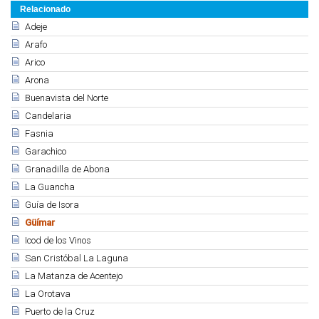
Relacionado
Adeje
Arafo
Arico
Arona
Buenavista del Norte
Candelaria
Fasnia
Garachico
Granadilla de Abona
La Guancha
Guía de Isora
Güímar
Icod de los Vinos
San Cristóbal La Laguna
La Matanza de Acentejo
La Orotava
Puerto de la Cruz