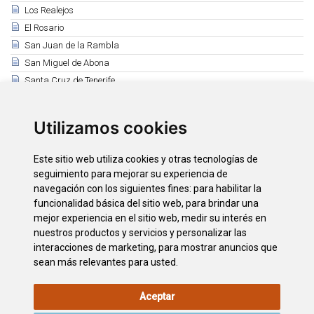
Los Realejos
El Rosario
San Juan de la Rambla
San Miguel de Abona
Santa Cruz de Tenerife
Santa Úrsula
Santiago del Teide
Utilizamos cookies
El Sauzal
Los Silos
Este sitio web utiliza cookies y otras tecnologías de
Tacoronte
seguimiento para mejorar su experiencia de
El Tanque
navegación con los siguientes fines:
para habilitar la
funcionalidad básica del sitio web
,
para brindar una
Tegueste
mejor experiencia en el sitio web
,
medir su interés en
La Victoria de Acentejo
nuestros productos y servicios y personalizar las
Vilaflor
interacciones de marketing
,
para mostrar anuncios que
sean más relevantes para usted
.
Aceptar
AVISO LEGAL
POLÍTICA DE
POLÍTICA DE
MAPA WEB