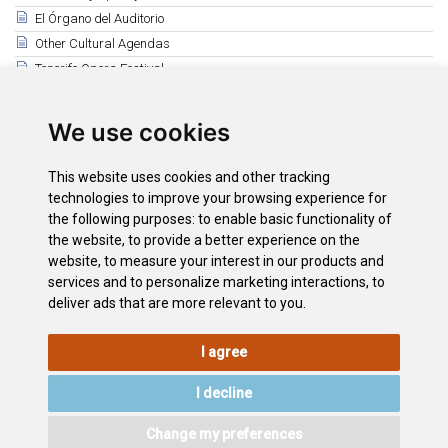
El Órgano del Auditorio
Other Cultural Agendas
Tenerife Opera Festival
Guimerá Theatre Cultural Agenda
Mueca Festival
We use cookies
Puerto de la Cruz Cultural Agenda
Leal Theatre (La Laguna)
This website uses cookies and other tracking
Magma Arte & Congresos
technologies to improve your browsing experience for
the following purposes:
to enable basic functionality of
Auditorio Infanta Leonor
the website
,
to provide a better experience on the
Auditorio de Guía de Isora
website
,
to measure your interest in our products and
Auditorio de Adeje
services and to personalize marketing interactions
,
to
deliver ads that are more relevant to you
.
I agree
LEGAL
COOKIE
PRIVACY
SITEMAP
ACCESSIBILITY
POLICY
POLICY
I decline
CONTACT
Change my preferences
©2026
Wonderful Tenerife
. Todos los derechos reservados.