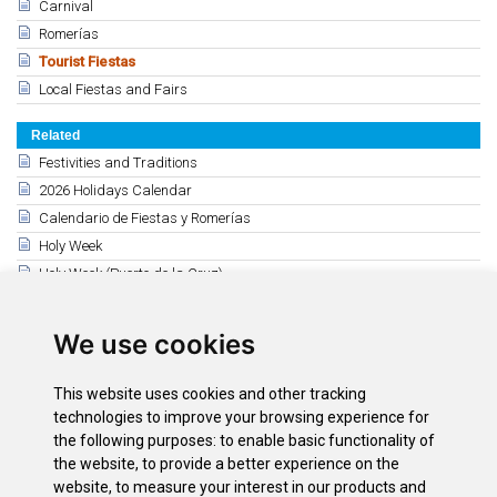
Carnival
Romerías
Tourist Fiestas
Local Fiestas and Fairs
Related
Festivities and Traditions
2026 Holidays Calendar
Calendario de Fiestas y Romerías
Holy Week
Holy Week (Puerto de la Cruz)
Holy Week - La Orotava
Fiesta of La Cruz - Los Realejos
We use cookies
Corpus Christi and Romeria of San Isidro Labrador
Puerto de la Cruz
This website uses cookies and other tracking
Candelaria
technologies to improve your browsing experience for
the following purposes:
to enable basic functionality of
La Laguna - Stmo. Cristo
the website
,
to provide a better experience on the
Tacoronte (Stmo. Cristo de los Dolores)
website
,
to measure your interest in our products and
Christmas programs