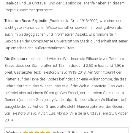
Realejos und La Orotava - und der Cabildo de Tenerife haben an diesem
Projekt zusammengearbeitet.
Telesforo Bravo Expósito
(Puerto de la Cruz 1913-2002) war einer der
wichtigsten kanarischen Wissenschaftler, sowohl im investigativen als
auch im pädagogischen und informativen Aspekt. Er promovierte in
Geologie an der Complutense Universität von Madrid und erhielt mit seiner
Diplomarbeit den außerordentlichen Preis.
Die Skulptur
repräsentiert wie eine Windrose die Silhouette von Telesforo
Bravo. Jede der Stahlplatten ist 12 mm dick und 2,60 m hoch und 1,80 m
breit. Gestanzter Text: Telesforo Bravo 1913-2013. Am Schnittpunkt der
Platten auf der Höhe des Kopfes befindet sich eine Vulkanbombe, die das
Gehirn darstellt: das Wissen, das er auf die Welt ausbreitete. Das Werk
befindet sich auf einem 80 cm großen Sockel, der mit rotem Stein aus La
Gomera (aus dem Garajonay-Nationalpark, ebenfalls ein Weltkulturerbe)
ausgekleidet ist. Auf der Grundplatte steht: Hundertjahrfeier der Geburt
von Telesforo Bravo. Autor: Luis Alonso. Villa de la Orotava, am 25. Oktober
2014.
Wertung:
Votos(s): 3. Resultado: 5