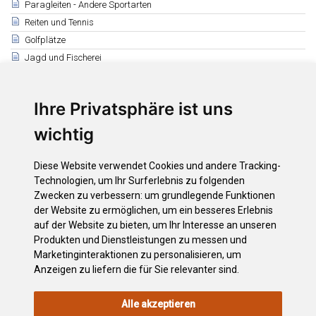
Paragleiten - Andere Sportarten
Reiten und Tennis
Golfplätze
Jagd und Fischerei
Verwandte
Der Besuch des Nationalparks
Ihre Privatsphäre ist uns
Genehmigungen für Aktivitäten im Teide-Nationalpark
wichtig
Besucherzentren
El Teide - Drahtseilbahn
Diese Website verwendet Cookies und andere Tracking-
Schutzhütte von Altavista
Technologien, um Ihr Surferlebnis zu folgenden
Nationaler Hotel - Parador
Zwecken zu verbessern:
um grundlegende Funktionen
Skulptur in Erinnerung an Telesforo Bravo
der Website zu ermöglichen
,
um ein besseres Erlebnis
auf der Website zu bieten
,
um Ihr Interesse an unseren
Observatorium des El Teide
Produkten und Dienstleistungen zu messen und
Interpretationstabellen mit astro-vulkanischen Themen
Marketinginteraktionen zu personalisieren
,
um
Anzeigen zu liefern die für Sie relevanter sind
.
Alle akzeptieren
RECHTLICHEN
COOKIE-
DATENSCHUTZERKLÄRUNG