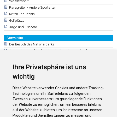
Wassersport
Paragleiten - Andere Sportarten
Reiten und Tennis
Golfplätze
Jagd und Fischerei
Verwandte
Der Besuch des Nationalparks
Genehmigungen für Aktivitäten im Teide-Nationalpark
Besucherzentren
El Teide - Drahtseilbahn
Ihre Privatsphäre ist uns
Schutzhütte von Altavista
wichtig
Nationaler Hotel - Parador
Skulptur in Erinnerung an Telesforo Bravo
Diese Website verwendet Cookies und andere Tracking-
Observatorium des El Teide
Technologien, um Ihr Surferlebnis zu folgenden
Interpretationstabellen mit astro-vulkanischen Themen
Zwecken zu verbessern:
um grundlegende Funktionen
der Website zu ermöglichen
,
um ein besseres Erlebnis
auf der Website zu bieten
,
um Ihr Interesse an unseren
Downloads
Produkten und Dienstleistungen zu messen und