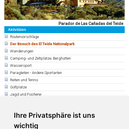
Parador de Las Cañadas del Teide
Aktivitäten
Routenvorschläge
Der Besuch des El Teide Nationalpark
Wanderungen
Camping- und Zeltplätze; Berghütten
Wassersport
Paragleiten - Andere Sportarten
Reiten und Tennis
Golfplätze
Jagd und Fischerei
Verwandte
Der Besuch des Nationalparks
Ihre Privatsphäre ist uns
Genehmigungen für Aktivitäten im Teide-Nationalpark
wichtig
Besucherzentren