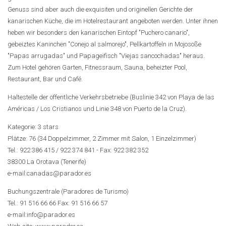
Genuss sind aber auch die exquisiten und originellen Gerichte der
kanarischen Küche, die im Hotelrestaurant angeboten werden. Unter ihnen
heben wir besonders den kanarischen Eintopf "Puchero canario",
gebeiztes Kaninchen "Conejo al salmorejo", Pellkartoffeln in Mojosoße
"Papas arrugadas" und Papageifisch "Viejas sancochadas" heraus.
Zum Hotel gehören Garten, Fitnessraum, Sauna, beheizter Pool,
Restaurant, Bar und Café.
Haltestelle der öffentliche Verkehrsbetriebe (Buslinie 342 von Playa de las
Américas / Los Cristianos und Linie 348 von Puerto de la Cruz).
Kategorie: 3 stars
Plätze: 76 (34 Doppelzimmer, 2 Zimmer mit Salon, 1 Einzelzimmer)
Tel.: 922 386 415 / 922 374 841 - Fax: 922 382 352
38300 La Orotava (Tenerife)
e-mail:canadas@parador.es
Buchungszentrale (Paradores de Turismo)
Tel.: 91 516 66 66 Fax: 91 516 66 57
e-mail:info@parador.es